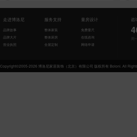
走进博洛尼
服务支持
量房设计
咨
4
品牌故事
整体家装
免费量尺
品牌大片
整体厨房
在线咨询
周
营业执照
全屋定制
网络申请
Copyright©2005-2026 博洛尼家居装饰（北京）有限公司 版权所有 Boloni. All Rights 