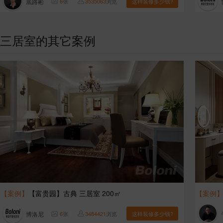
底路彬
6
张
3535063
浏览
这样装修多少钱?
三居室的其它案例
【案例】
【富贵园】古典 三居室 200㎡
【案例
博洛尼
6
张
3484421
浏览
这样装修多少钱?