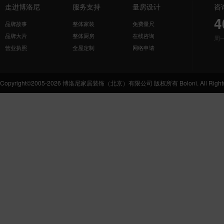
走进博洛尼
服务支持
量房设计
咨
4
品牌故事
整体家装
免费量尺
品牌大片
整体厨房
在线咨询
周
营业执照
全屋定制
网络申请
Copyright©2005-2026 博洛尼家居装饰（北京）有限公司 版权所有 Boloni. All Rights 