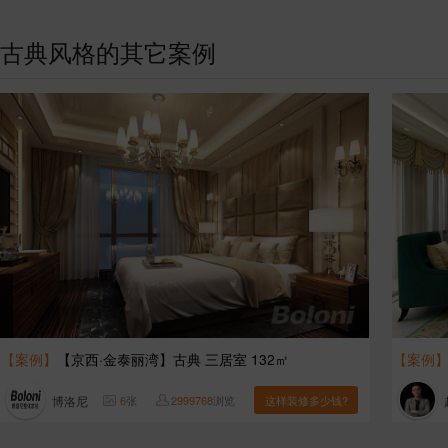
古典风格的其它案例
【案例】
【京西·金泰丽湾】古典 三居室 132㎡
【案例
博洛尼
6
张
2999768
浏览
这样装修多少钱?