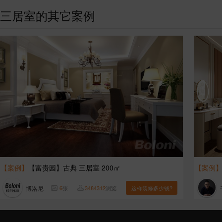
三居室的其它案例
【案例】
【富贵园】古典 三居室 200㎡
【案例
博洛尼
6
张
3484312
浏览
这样装修多少钱?