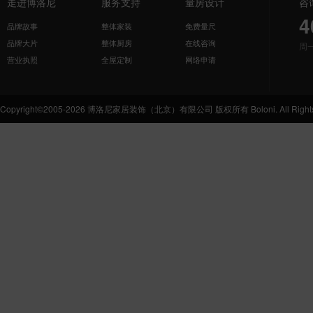
走进博洛尼
服务支持
量房设计
咨
4
品牌故事
整体家装
免费量尺
品牌大片
整体厨房
在线咨询
周
营业执照
全屋定制
网络申请
Copyright©2005-2026 博洛尼家居装饰（北京）有限公司 版权所有 Boloni. All Rights 