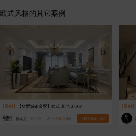
欧式风格的其它案例
【案例】
【华贸城铂金墅】欧式 其他 370㎡
【案例
博洛尼
9
张
4430510
浏览
这样装修多少钱?