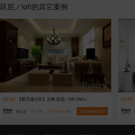
跃层／loft的其它案例
【案例】
【航天城小区】古典 跃层／loft 200㎡
【案例
博洛尼
10
张
2972387
浏览
这样装修多少钱?