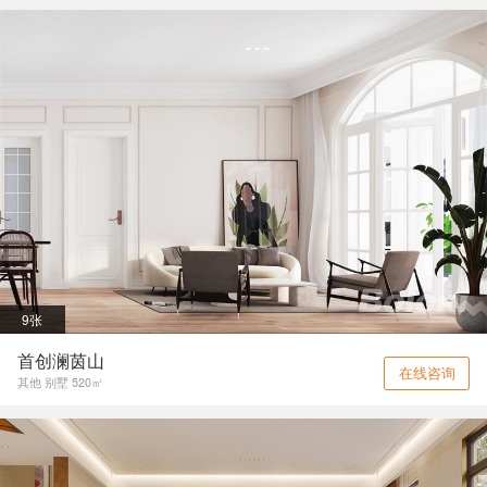
9张
首创澜茵山
在线咨询
其他 别墅 520㎡