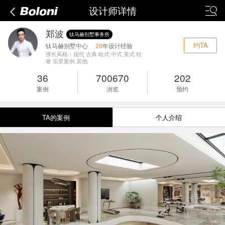
设计师详情
郑波
钛马赫别墅事务所
约TA
钛马赫别墅中心
20
年设计经验
擅长风格：现代 古典 欧式 中式 美式 轻
奢 实景案例 其他
36
700670
202
案例
浏览
预约
TA的案例
个人介绍