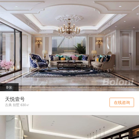
8张
天悦壹号
在线咨询
古典 别墅 630㎡