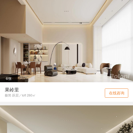
6张
果岭里
在线咨询
极简 跃层／loft 260㎡