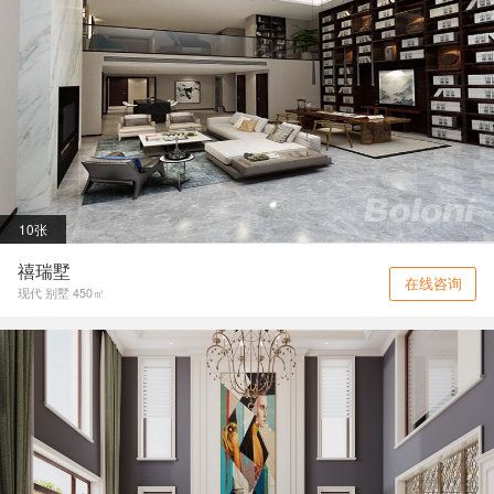
10张
禧瑞墅
在线咨询
现代 别墅 450㎡