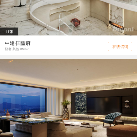
11张
中建·国望府
在线咨询
轻奢 其他 850㎡