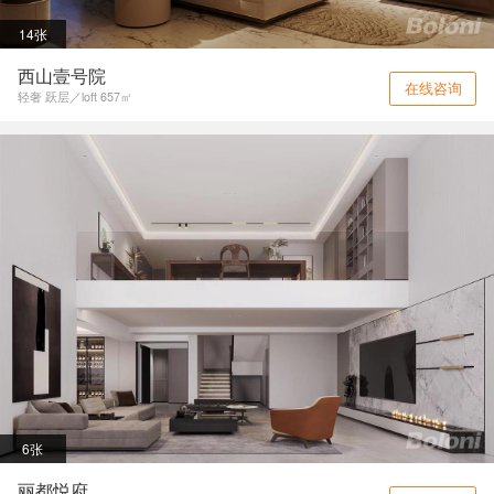
14张
西山壹号院
在线咨询
轻奢 跃层／loft 657㎡
6张
丽都悦府