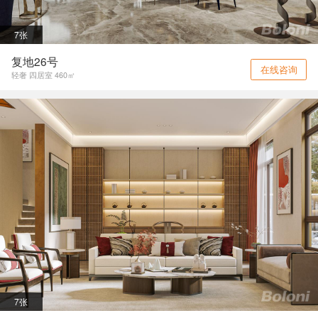
7张
复地26号
在线咨询
轻奢 四居室 460㎡
7张