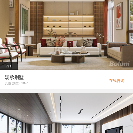
7张
观承别墅
在线咨询
其他 别墅 620㎡