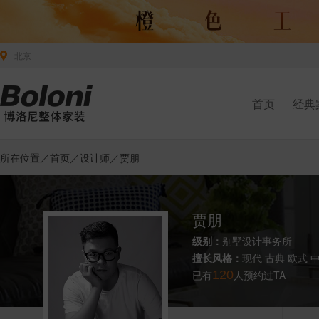
北京
首页
经典
所在位置／
首页
／
设计师
／贾朋
贾朋
级别：
别墅设计事务所
擅长风格：
现代 古典 欧式 
已有
120
人预约过TA