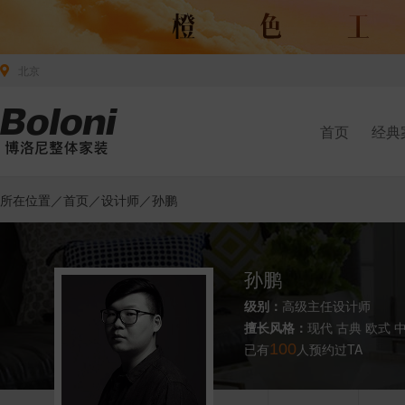
北京
首页
经典
所在位置／
首页
／
设计师
／孙鹏
孙鹏
级别：
高级主任设计师
擅长风格：
现代 古典 欧式 
已有
100
人预约过TA