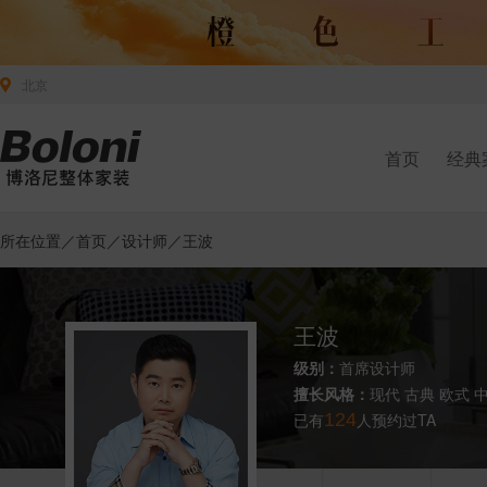
北京
首页
经典
所在位置／
首页
／
设计师
／王波
王波
级别：
首席设计师
擅长风格：
现代 古典 欧式 
已有
124
人预约过TA