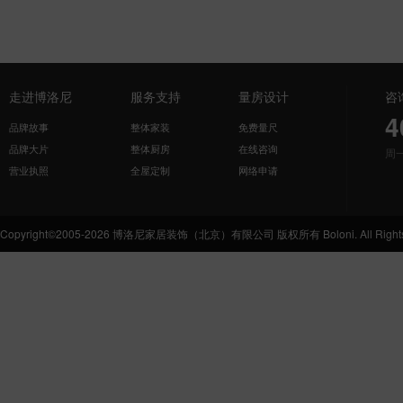
走进博洛尼
服务支持
量房设计
咨
4
品牌故事
整体家装
免费量尺
品牌大片
整体厨房
在线咨询
周
营业执照
全屋定制
网络申请
Copyright©2005-2026 博洛尼家居装饰（北京）有限公司 版权所有 Boloni. All Rights 