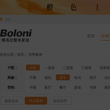
北京
首页
经典
所在位置／
首页
／
优秀案例
户型：
不限
一居室
二居室
三居室
四居室
风格：
不限
现代
原木
欧式
美式
法
空间：
不限
客厅
餐厅
卧室
书房
厨
热点案例
最新发布
面积排序