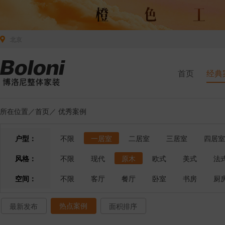
北京
首页
经典
所在位置／
首页
／
优秀案例
户型：
不限
一居室
二居室
三居室
四居室
风格：
不限
现代
原木
欧式
美式
法
空间：
不限
客厅
餐厅
卧室
书房
厨
热点案例
最新发布
面积排序