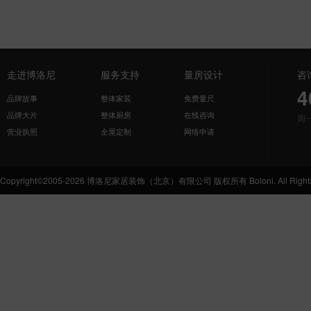
走进博洛尼
服务支持
量房设计
咨
4
品牌故事
整体家装
免费量尺
品牌大片
整体厨房
在线咨询
周
营业执照
全屋定制
网络申请
Copyright©2005-2026 博洛尼家居装饰（北京）有限公司 版权所有 Boloni. All Rights 