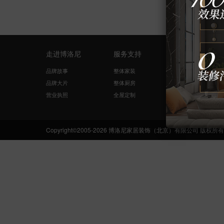
走进博洛尼
服务支持
量房设计
品牌故事
整体家装
免费量尺
品牌大片
整体厨房
在线咨询
营业执照
全屋定制
网络申请
Copyright©2005-2026 博洛尼家居装饰（北京）有限公司 版权所有 Boloni.