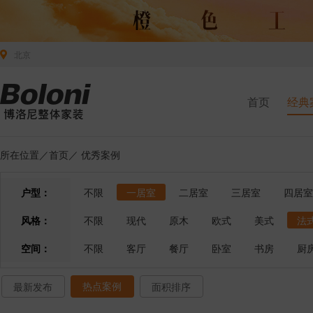
北京
首页
经典
所在位置／
首页
／
优秀案例
户型：
不限
一居室
二居室
三居室
四居室
风格：
不限
现代
原木
欧式
美式
法
空间：
不限
客厅
餐厅
卧室
书房
厨
热点案例
最新发布
面积排序