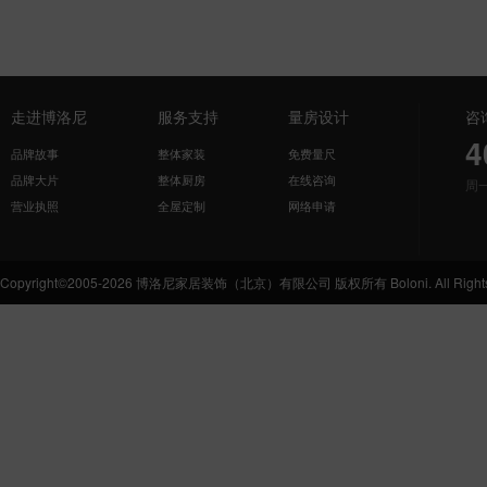
走进博洛尼
服务支持
量房设计
咨
4
品牌故事
整体家装
免费量尺
品牌大片
整体厨房
在线咨询
周
营业执照
全屋定制
网络申请
Copyright©2005-2026 博洛尼家居装饰（北京）有限公司 版权所有 Boloni. All Rights 