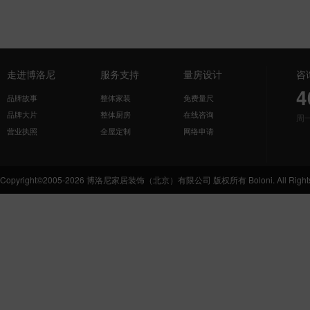
走进博洛尼
服务支持
量房设计
咨
4
品牌故事
整体家装
免费量尺
品牌大片
整体厨房
在线咨询
周
营业执照
全屋定制
网络申请
Copyright©2005-2026 博洛尼家居装饰（北京）有限公司 版权所有 Boloni. All Rights 