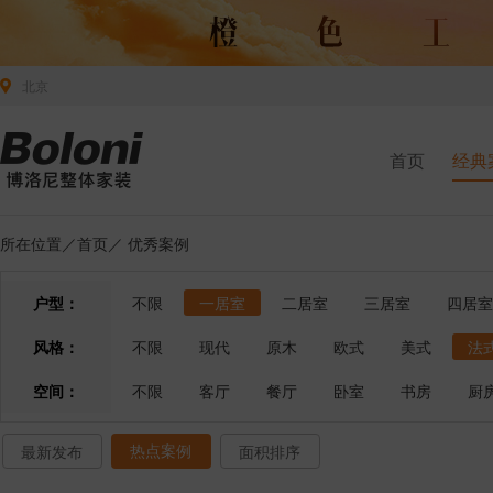
北京
首页
经典
所在位置／
首页
／
优秀案例
户型：
不限
一居室
二居室
三居室
四居室
风格：
不限
现代
原木
欧式
美式
法
空间：
不限
客厅
餐厅
卧室
书房
厨
热点案例
最新发布
面积排序