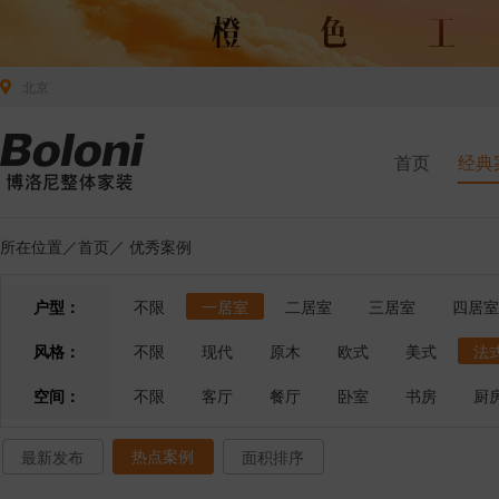
北京
首页
经典
所在位置／
首页
／
优秀案例
户型：
不限
一居室
二居室
三居室
四居室
风格：
不限
现代
原木
欧式
美式
法
空间：
不限
客厅
餐厅
卧室
书房
厨
热点案例
最新发布
面积排序