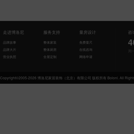
走进博洛尼
服务支持
量房设计
咨
4
品牌故事
整体家装
免费量尺
品牌大片
整体厨房
在线咨询
周
营业执照
全屋定制
网络申请
Copyright©2005-2026 博洛尼家居装饰（北京）有限公司 版权所有 Boloni. All Rights 