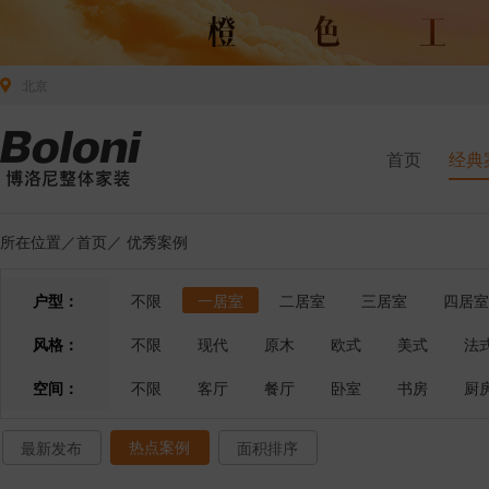
北京
首页
经典
所在位置／
首页
／
优秀案例
户型：
不限
一居室
二居室
三居室
四居室
风格：
不限
现代
原木
欧式
美式
法
空间：
不限
客厅
餐厅
卧室
书房
厨
热点案例
最新发布
面积排序