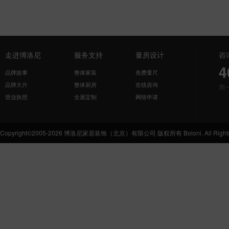
走进博洛尼
服务支持
量房设计
咨
4
品牌故事
整体家装
免费量尺
品牌大片
整体厨房
在线咨询
周
营业执照
全屋定制
网络申请
Copyright©2005-2026 博洛尼家居装饰（北京）有限公司 版权所有 Boloni. All Rights 