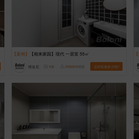
【案例】
【相来家园】现代 一居室 55㎡
【
博洛尼
6
张
3596809
浏览
这样装修多少钱?