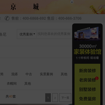
×
售前：400-6868-692 售后：400-666-3706
尼
洛尼
优秀案例
极简
混搭
中古
实景案例
其他
衣帽间
其他
共
套
40
1
2
下一页
尾页