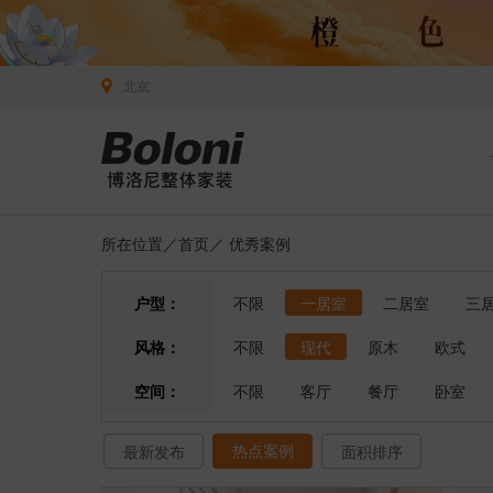
北京
所在位置／
首页
／
优秀案例
户型：
不限
一居室
二居室
三
风格：
不限
现代
原木
欧式
空间：
不限
客厅
餐厅
卧室
热点案例
最新发布
面积排序