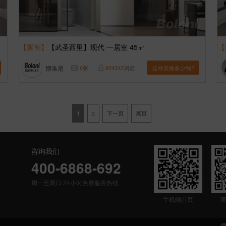
【案例】
【武圣西里】现代 一居室 45㎡
【
博洛尼
6
张
954342
浏览
这样装修多少钱?
1
2
下一页
尾页
咨询我们
400-6868-692
周一至周日 24小时免费服务热线
手机端首页