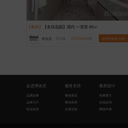
【案例】
【名佳花园】现代 一居室 65㎡
博洛尼
6
张
974242
浏览
这样装修多少钱?
走进博洛尼
服务支持
量房设计
品牌故事
整体家装
免费量尺
品牌大片
整体厨房
在线咨询
营业执照
全屋定制
网络申请