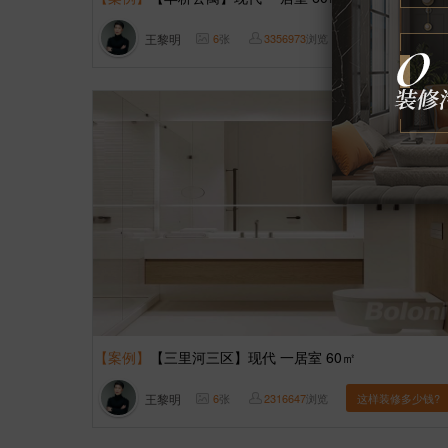
王黎明
6
张
3356973
浏览
这样装修多少钱?
【案例】
【三里河三区】现代 一居室 60㎡
王黎明
6
张
2316647
浏览
这样装修多少钱?