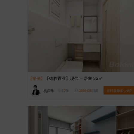
【案例】
【德胜置业】现代 一居室 35㎡
杨庆华
7
张
3699435
浏览
这样装修多少钱?