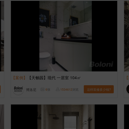
【案例】
【天畅园】现代 一居室 104㎡
【
博洛尼
6
张
1534612
浏览
这样装修多少钱?