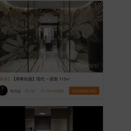
案例】
【草桥欣园】现代 一居室 113㎡
朱伟波
7
张
1401358
浏览
这样装修多少钱?