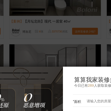
【案例】
【月坛北街】现代 一居室 40㎡
【
博洛尼
6
张
3370730
浏览
这样装修多少钱?
算算我家装修
今日已有
289
人获取装
*面积
【案例】
【新怡家园】现代 一居室 50㎡
【