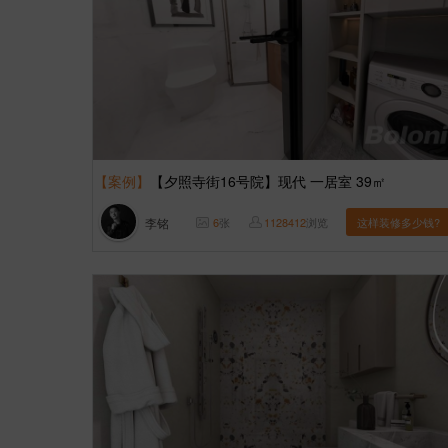
【案例】
【夕照寺街16号院】现代 一居室 39㎡
李铭
6
张
1128412
浏览
这样装修多少钱?