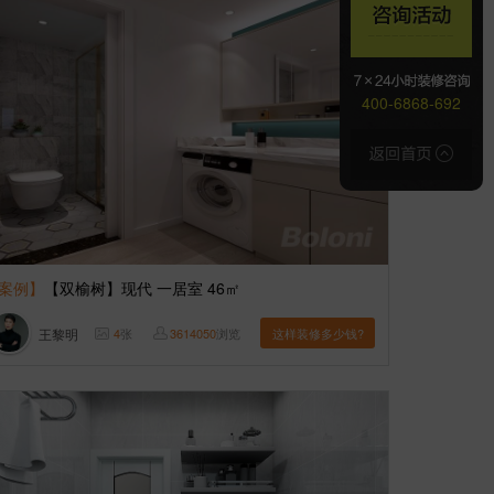
400-6868-692
案例】
【双榆树】现代 一居室 46㎡
王黎明
4
张
3614050
浏览
这样装修多少钱?