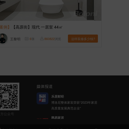
案例】
【高原街】现代 一居室 44㎡
王黎明
6
张
860822
浏览
这样装修多少钱?
媒体报道
网易家居
博洛尼携手网易公益发起「健康
呼吸计划」
官方公众号
新浪家居
博洛尼整体家装顾克荣获「2022