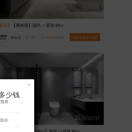
案例】
【果岭里】现代 一居室 69㎡
博洛尼
6
张
3369786
浏览
这样装修多少钱?
×
多少钱
修预算
案例】
【金融街长安中心】现代 一居室 80㎡