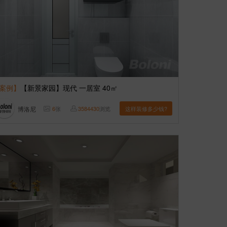
案例】
【新景家园】现代 一居室 40㎡
博洛尼
6
张
3584430
浏览
这样装修多少钱?