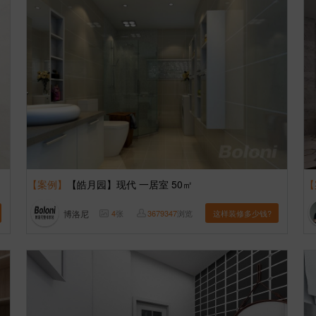
【案例】
【皓月园】现代 一居室 50㎡
【
博洛尼
4
张
3679347
浏览
这样装修多少钱?