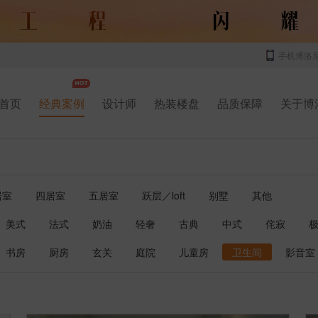
手机博洛
首页
经典案例
设计师
热装楼盘
品质保障
关于博
居室
四居室
五居室
跃层／loft
别墅
其他
美式
法式
奶油
轻奢
古典
中式
侘寂
书房
厨房
玄关
庭院
儿童房
卫生间
影音室