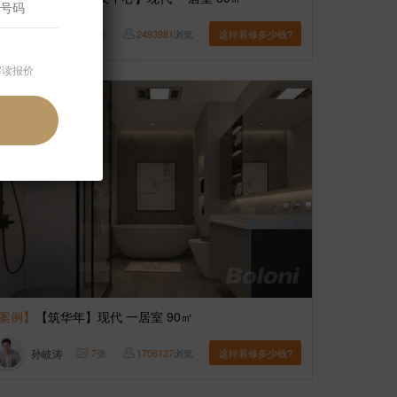
渠海东
7
张
2493981
浏览
这样装修多少钱?
解读报价
案例】
【筑华年】现代 一居室 90㎡
孙岐涛
7
张
1706137
浏览
这样装修多少钱?