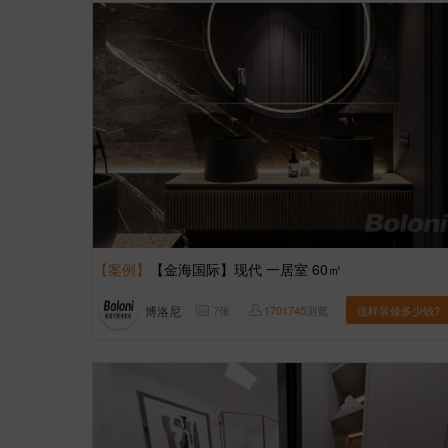
【案例】
【金海国际】现代 一居室 60㎡
博洛尼
7
张
1701745
浏览
这样装修多少钱?