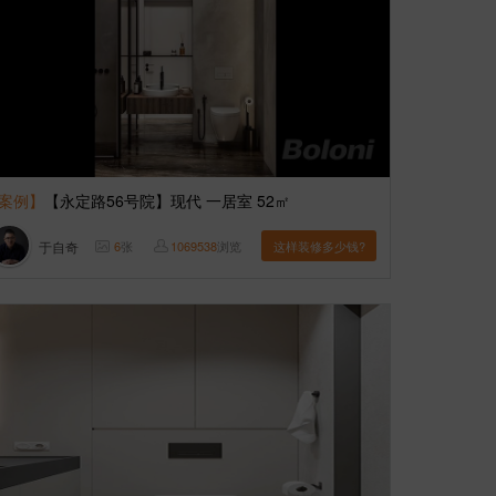
案例】
【永定路56号院】现代 一居室 52㎡
于自奇
6
张
1069538
浏览
这样装修多少钱?