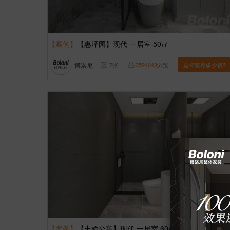
【案例】
【惠泽园】现代 一居室 50㎡
博洛尼
7
张
3524043
浏览
这样装修多少钱?
【案例】
【丰桥公寓】现代 一居室 60㎡