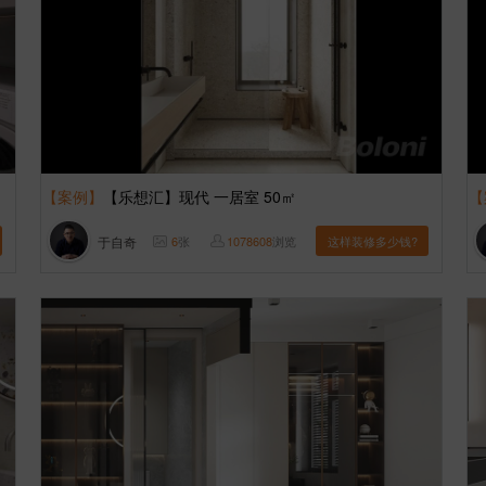
【案例】
【乐想汇】现代 一居室 50㎡
【
于自奇
6
张
1078608
浏览
这样装修多少钱?