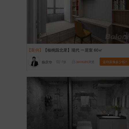
【案例】
【核桃园北里】现代 一居室 60㎡
杨庆华
7
张
3609085
浏览
这样装修多少钱?