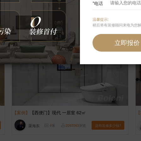
*电话
博洛尼
7
张
2505285
浏览
这样装修多少钱?
温馨提示:
稍后将有装修顾问来电为您
【案例】
【西便门】现代 一居室 62㎡
【
渠海东
6
张
2265563
浏览
这样装修多少钱?