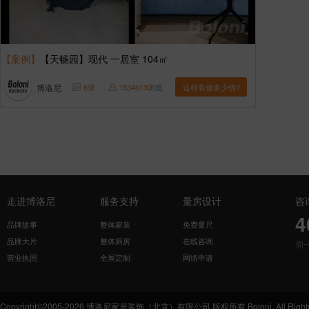
【案例】
【天畅园】现代 一居室 104㎡
博洛尼
6
张
1534613
浏览
这样装修多少钱?
走进博洛尼
服务支持
量房设计
咨
4
品牌故事
整体家装
免费量尺
品牌大片
整体厨房
在线咨询
周
营业执照
全屋定制
网络申请
Copyright©2005-2026 博洛尼家居装饰（北京）有限公司 版权所有 Boloni. All Rights 