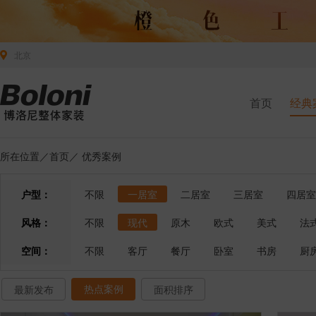
北京
首页
经典
所在位置／
首页
／
优秀案例
户型：
不限
一居室
二居室
三居室
四居室
风格：
不限
现代
原木
欧式
美式
法
空间：
不限
客厅
餐厅
卧室
书房
厨
热点案例
最新发布
面积排序