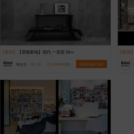
【案例】
【望都新地】现代 一居室 69㎡
【案例
博洛尼
5
张
2992962
浏览
这样装修多少钱?