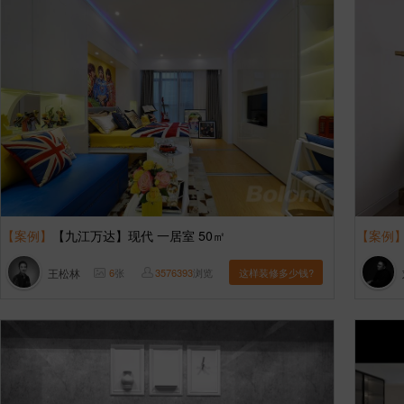
【案例】
【九江万达】现代 一居室 50㎡
【案例
王松林
6
张
3576393
浏览
这样装修多少钱?