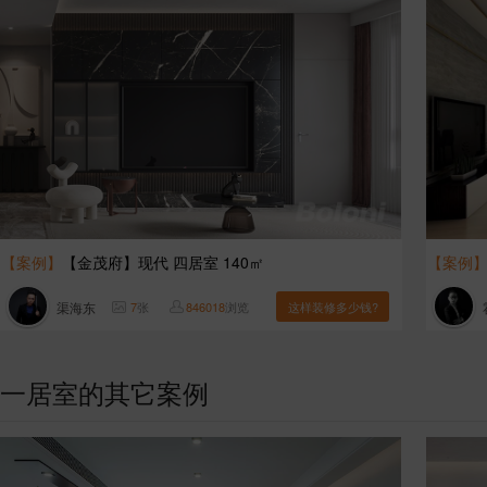
【案例】
【金茂府】现代 四居室 140㎡
【案例
渠海东
7
张
846018
浏览
这样装修多少钱?
一居室的其它案例