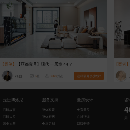
【案例】
【丽都壹号】现代 一居室 44㎡
【案例
张弛
6
张
3668
浏览
这样装修多少钱?
走进博洛尼
服务支持
量房设计
咨
4
品牌故事
整体家装
免费量尺
品牌大片
整体厨房
在线咨询
周
营业执照
全屋定制
网络申请