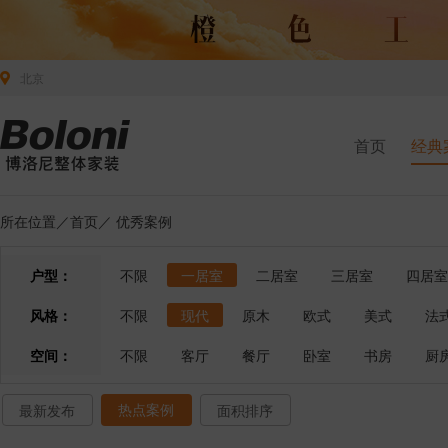
北京
首页
经典
所在位置／
首页
／
优秀案例
户型：
不限
一居室
二居室
三居室
四居室
风格：
不限
现代
原木
欧式
美式
法
空间：
不限
客厅
餐厅
卧室
书房
厨
热点案例
最新发布
面积排序