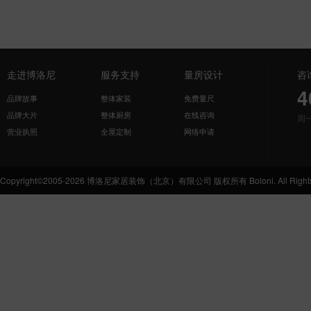
走进博洛尼
服务支持
量房设计
咨
4
品牌故事
整体家装
免费量尺
品牌大片
整体厨房
在线咨询
周
营业执照
全屋定制
网络申请
Copyright©2005-2026 博洛尼家居装饰（北京）有限公司 版权所有 Boloni. All Rights 