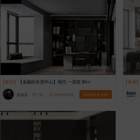
【案例】
【金融街长安中心】现代 一居室 80㎡
【案例
渠海东
7
张
2493983
浏览
这样装修多少钱?