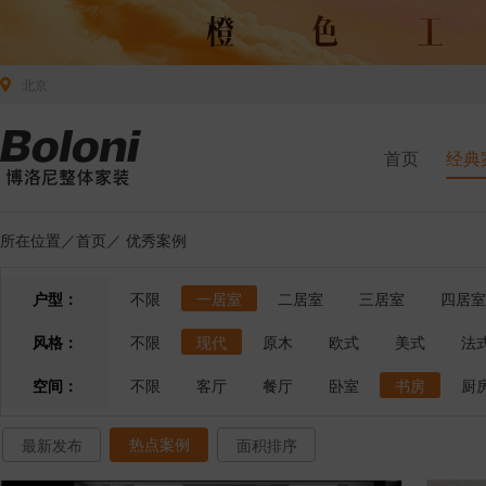
北京
首页
经典
所在位置／
首页
／
优秀案例
户型：
不限
一居室
二居室
三居室
四居室
风格：
不限
现代
原木
欧式
美式
法
空间：
不限
客厅
餐厅
卧室
书房
厨
热点案例
最新发布
面积排序