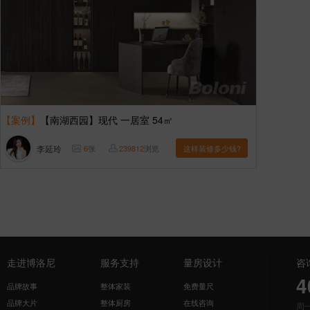
【案例】
【南湖西园】现代 一居室 54㎡
李延玲
6
张
239812
浏览
这样装修多少钱?
走进博洛尼
服务支持
量房设计
咨
4
品牌故事
整体家装
免费量尺
品牌大片
整体厨房
在线咨询
周