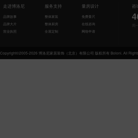
走进博洛尼
服务支持
量房设计
咨
4
品牌故事
整体家装
免费量尺
品牌大片
整体厨房
在线咨询
周
营业执照
全屋定制
网络申请
Copyright©2005-2026 博洛尼家居装饰（北京）有限公司 版权所有 Boloni. All Rights 