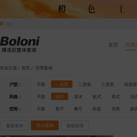
北京
首页
经典
所在位置／
首页
／
优秀案例
户型：
不限
一居室
二居室
三居室
四居室
风格：
不限
现代
原木
欧式
美式
法
空间：
不限
客厅
餐厅
卧室
书房
厨
热点案例
最新发布
面积排序