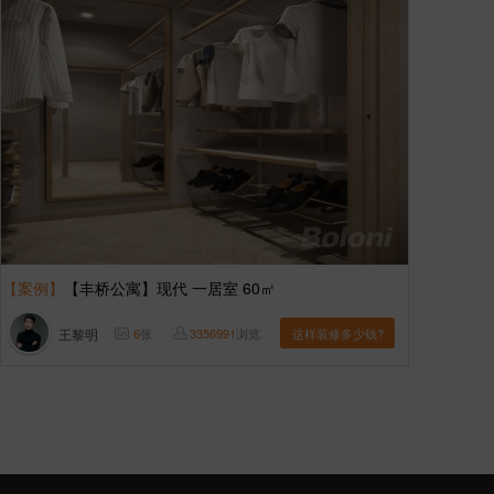
【案例】
【丰桥公寓】现代 一居室 60㎡
王黎明
6
张
3356991
浏览
这样装修多少钱?