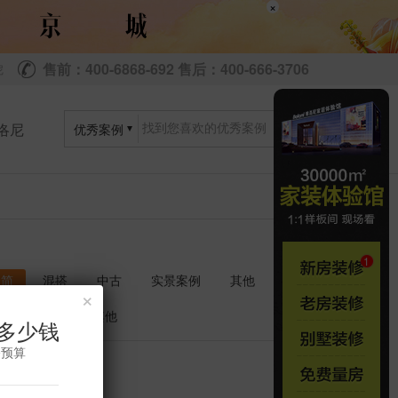
×
售前：400-6868-692 售后：400-666-3706
尼
洛尼
优秀案例
极简
混搭
中古
实景案例
其他
×
衣帽间
其他
多少钱
修预算
共
套
0
0