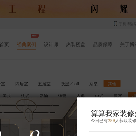
手机博洛
首页
经典案例
设计师
热装楼盘
品质保障
关于博
居室
四居室
五居室
跃层／loft
别墅
其他
美式
法式
奶油
轻奢
古典
中式
侘寂
书房
厨房
玄关
庭院
儿童房
卫生间
影音室
算算我家装修
今日已有
289
人获取装