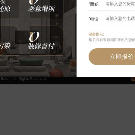
*面积
0
*电话
咨询我们
温馨提示:
400-6868-692
稍后将有装修顾问来电为您
周一至周日 24小时免费服务热线
手机端首页
 All Rights Reserved.