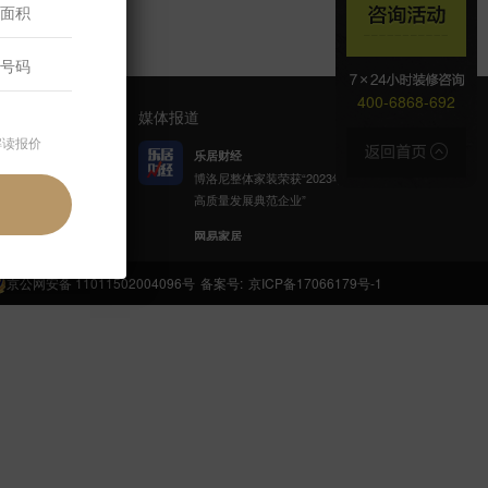
400-6868-692
媒体报道
解读报价
乐居财经
博洛尼整体家装荣获“2023年家居
高质量发展典范企业”
官方公众号
网易家居
博洛尼携手网易公益发起「健康
呼吸计划」
京公网安备 11011502004096号
备案号:
京ICP备17066179号-1
新浪家居
博洛尼整体家装顾克荣获「2022
(第八届)中国家居杰出人物」称
号