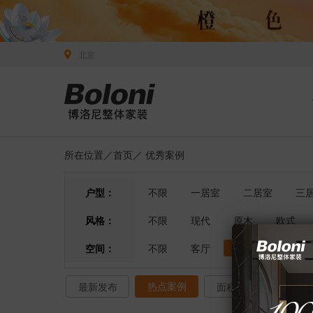
北京
所在位置／
首页
／
优秀案例
户型：
不限
一居室
二居室
三
风格：
不限
现代
原木
欧式
空间：
不限
客厅
餐厅
卧室
热点案例
最新发布
面积排序