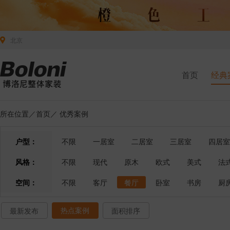
北京
首页
经典
所在位置／
首页
／
优秀案例
户型：
不限
一居室
二居室
三居室
四居室
风格：
不限
现代
原木
欧式
美式
法
空间：
不限
客厅
餐厅
卧室
书房
厨
热点案例
最新发布
面积排序