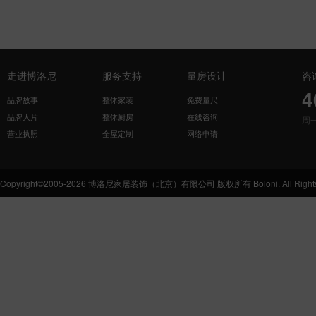
走进博洛尼
服务支持
量房设计
咨
4
品牌故事
整体家装
免费量尺
品牌大片
整体厨房
在线咨询
周
营业执照
全屋定制
网络申请
Copyright©2005-2026 博洛尼家居装饰（北京）有限公司 版权所有 Boloni. All Rights 