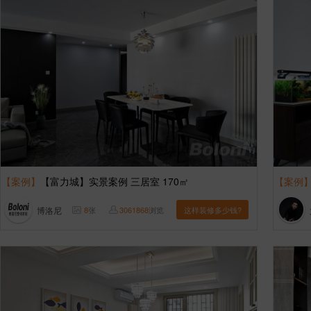
【案例】
【富力城】实景案例 三居室 170㎡
【案例
博洛尼
8
张
3061868
浏览
这样装修多少钱?