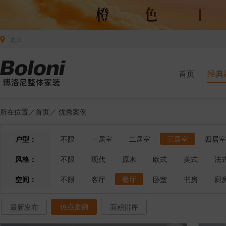
北京
首页
经典
所在位置／
首页
／
优秀案例
户型：
不限
一居室
二居室
三居室
四居室
风格：
不限
现代
原木
欧式
美式
法
空间：
不限
客厅
餐厅
卧室
书房
厨
热点案例
最新发布
面积排序