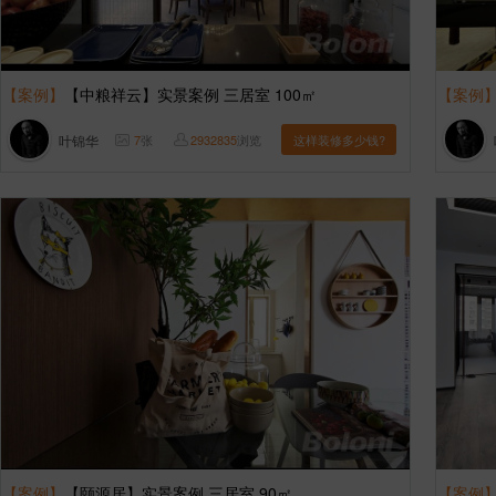
【案例】
【中粮祥云】实景案例 三居室 100㎡
【案例
叶锦华
7
张
2932835
浏览
这样装修多少钱?
【案例】
【颐源居】实景案例 三居室 90㎡
【案例