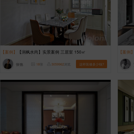
【案例】
【润枫水尚】实景案例 三居室 150㎡
【案例
张弛
18
张
3059962
浏览
这样装修多少钱?