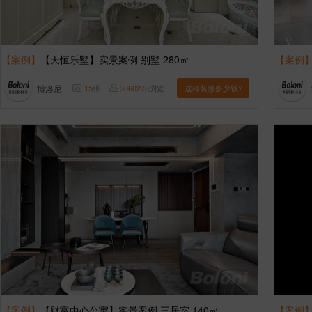
【案例】
【天恒乐墅】实景案例 别墅 280㎡
【案例
博洛尼
15
张
3060276
浏览
这样装修多少钱?
【案例】
【财富中心公寓】实景案例 三居室 140㎡
【案例