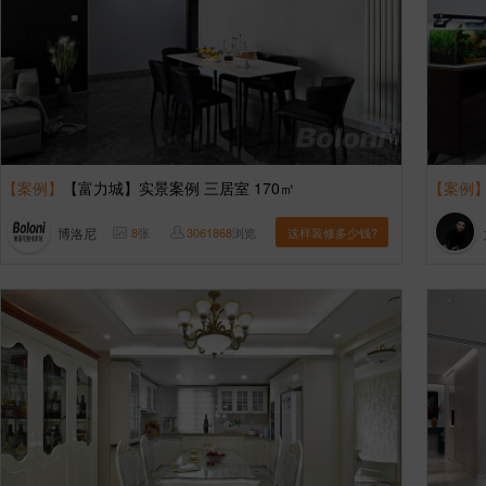
【案例】
【富力城】实景案例 三居室 170㎡
【案例
博洛尼
8
张
3061868
浏览
这样装修多少钱?