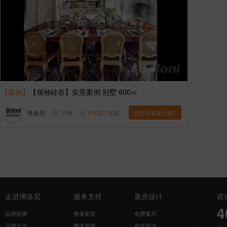
【案例】
【领袖硅谷】实景案例 别墅 600㎡
博洛尼
13
张
1163217
浏览
这样装修多少钱?
走进博洛尼
服务支持
量房设计
咨
4
品牌故事
整体家装
免费量尺
品牌大片
整体厨房
在线咨询