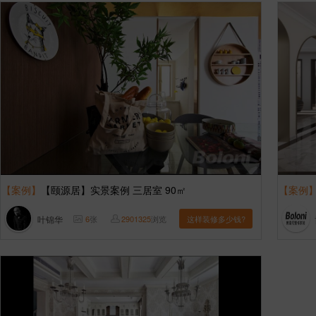
【案例】
【颐源居】实景案例 三居室 90㎡
【案例
叶锦华
6
张
2901325
浏览
这样装修多少钱?