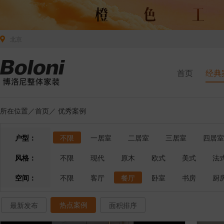
北京
首页
经典
所在位置／
首页
／
优秀案例
户型：
不限
一居室
二居室
三居室
四居室
风格：
不限
现代
原木
欧式
美式
法
空间：
不限
客厅
餐厅
卧室
书房
厨
热点案例
最新发布
面积排序