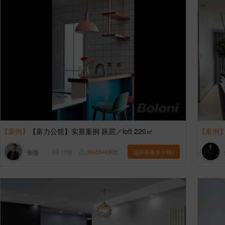
【案例】
【富力公馆】实景案例 跃层／loft 220㎡
【案例
张弛
11
张
3063548
浏览
这样装修多少钱?