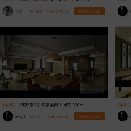
贾朋
10
张
3046176
浏览
这样装修多少钱?
【案例】
【建邦华庭】实景案例 五居室 200㎡
【案例
叶锦华
7
张
2917269
浏览
这样装修多少钱?