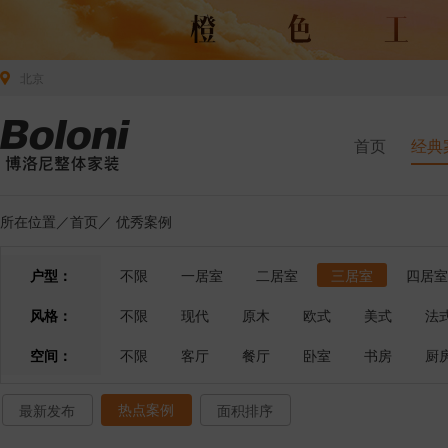
北京
首页
经典
所在位置／
首页
／
优秀案例
户型：
不限
一居室
二居室
三居室
四居室
风格：
不限
现代
原木
欧式
美式
法
空间：
不限
客厅
餐厅
卧室
书房
厨
热点案例
最新发布
面积排序