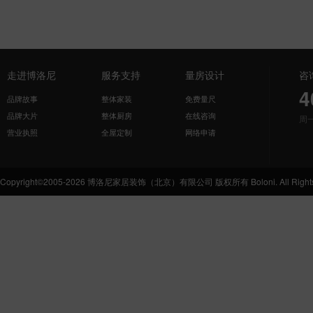
走进博洛尼
服务支持
量房设计
咨
4
品牌故事
整体家装
免费量尺
品牌大片
整体厨房
在线咨询
周
营业执照
全屋定制
网络申请
Copyright©2005-2026 博洛尼家居装饰（北京）有限公司 版权所有 Boloni. All Rights 