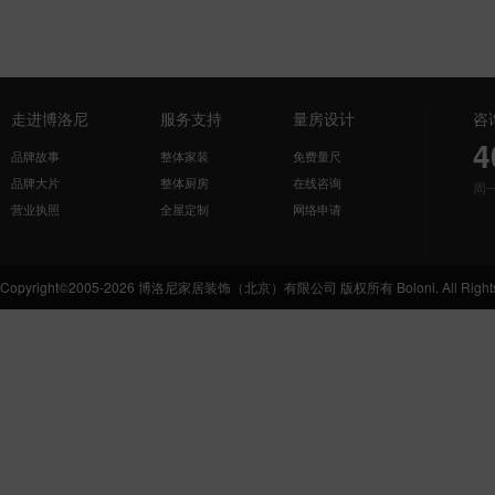
走进博洛尼
服务支持
量房设计
咨
4
品牌故事
整体家装
免费量尺
品牌大片
整体厨房
在线咨询
周
营业执照
全屋定制
网络申请
Copyright©2005-2026 博洛尼家居装饰（北京）有限公司 版权所有 Boloni. All Rights 