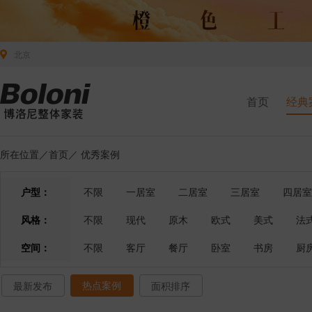
北京
首页
经典
所在位置／
首页
／
优秀案例
户型：
不限
一居室
二居室
三居室
四居室
风格：
不限
现代
原木
欧式
美式
法
空间：
不限
客厅
餐厅
卧室
书房
厨
热点案例
最新发布
面积排序