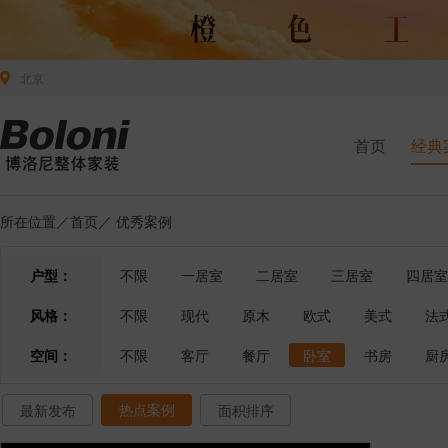
北京
首页
经典
所在位置／
首页
／
优秀案例
户型：
不限
一居室
二居室
三居室
四居室
风格：
不限
现代
原木
欧式
美式
法
空间：
不限
客厅
餐厅
卧室
书房
厨
热点案例
最新发布
面积排序