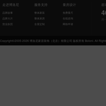
走进博洛尼
服务支持
量房设计
咨
4
品牌故事
整体家装
免费量尺
品牌大片
整体厨房
在线咨询
周
营业执照
全屋定制
网络申请
Copyright©2005-2026 博洛尼家居装饰（北京）有限公司 版权所有 Boloni. All Rights 