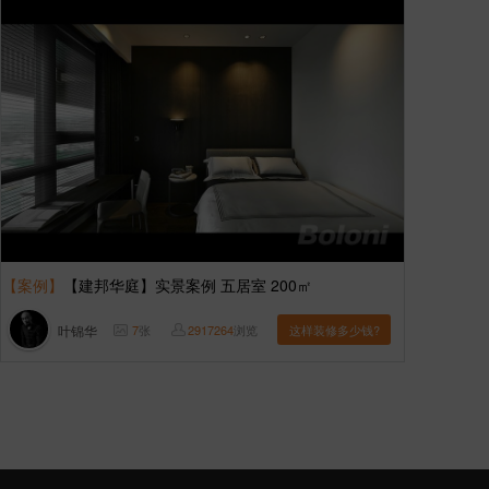
【案例】
【建邦华庭】实景案例 五居室 200㎡
叶锦华
7
张
2917264
浏览
这样装修多少钱?