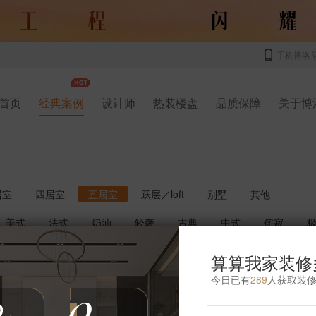
手机博洛
首页
经典案例
设计师
热装楼盘
品质保障
关于博
居室
四居室
五居室
跃层／loft
别墅
其他
美式
法式
奶油
轻奢
古典
中式
侘寂
书房
厨房
玄关
庭院
儿童房
卫生间
影音室
算算我家装修
今日已有
289
人获取装