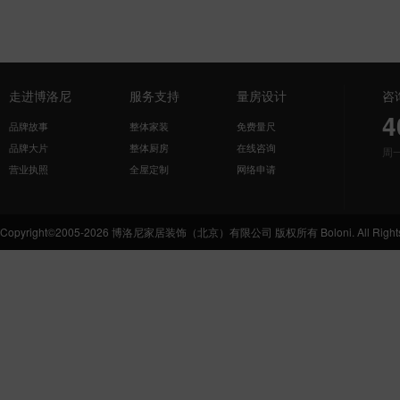
走进博洛尼
服务支持
量房设计
咨
4
品牌故事
整体家装
免费量尺
品牌大片
整体厨房
在线咨询
周
营业执照
全屋定制
网络申请
Copyright©2005-2026 博洛尼家居装饰（北京）有限公司 版权所有 Boloni. All Rights 