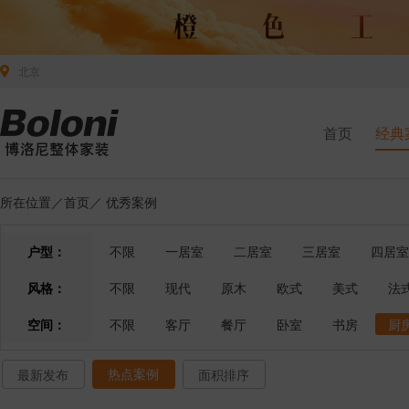
北京
首页
经典
所在位置／
首页
／
优秀案例
户型：
不限
一居室
二居室
三居室
四居室
风格：
不限
现代
原木
欧式
美式
法
空间：
不限
客厅
餐厅
卧室
书房
厨
热点案例
最新发布
面积排序