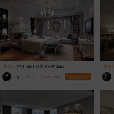
【案例】
【西山御园】轻奢 五居室 300㎡
【案例
闫磊
6
张
4383310
浏览
这样装修多少钱?