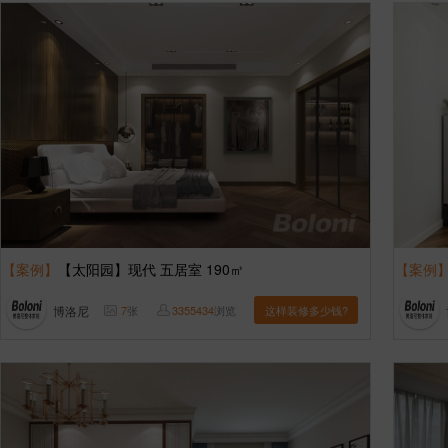
【案例】
【太阳园】现代 五居室 190㎡
【案例
博洛尼
7
张
3355434
浏览
这样装修多少钱?