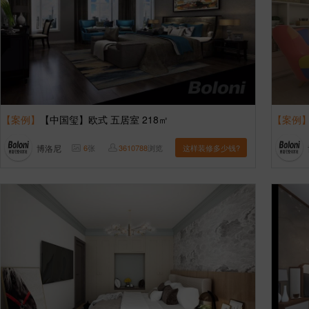
【案例】
【中国玺】欧式 五居室 218㎡
【案例
博洛尼
6
张
3610788
浏览
这样装修多少钱?