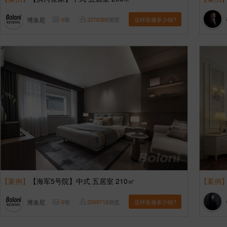
博洛尼
6
张
3376389
浏览
这样装修多少钱?
【案例】
【海军5号院】中式 五居室 210㎡
【案例
博洛尼
6
张
3369718
浏览
这样装修多少钱?