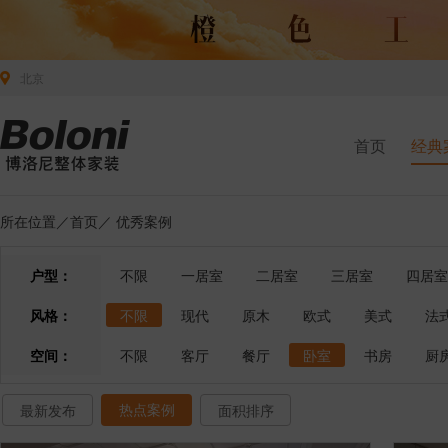
北京
首页
经典
所在位置／
首页
／
优秀案例
户型：
不限
一居室
二居室
三居室
四居室
风格：
不限
现代
原木
欧式
美式
法
空间：
不限
客厅
餐厅
卧室
书房
厨
热点案例
最新发布
面积排序