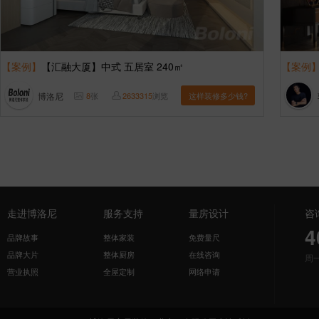
【案例】
【汇融大厦】中式 五居室 240㎡
【案例
博洛尼
8
张
2633315
浏览
这样装修多少钱?
走进博洛尼
服务支持
量房设计
咨
4
品牌故事
整体家装
免费量尺
品牌大片
整体厨房
在线咨询
周
营业执照
全屋定制
网络申请