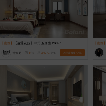
【案例】
【运通花园】中式 五居室 260㎡
【案例
博洛尼
11
张
2947707
浏览
这样装修多少钱?