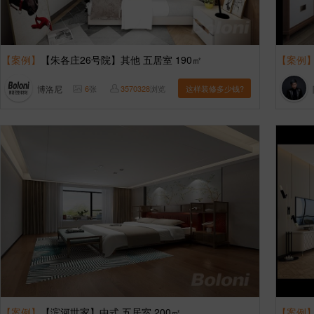
【案例】
【朱各庄26号院】其他 五居室 190㎡
【案例
博洛尼
6
张
3570328
浏览
这样装修多少钱?
【案例】
【滨河世家】中式 五居室 200㎡
【案例