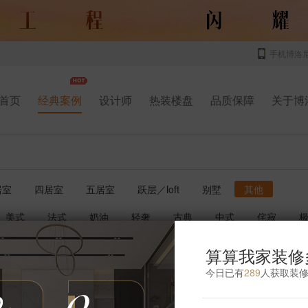
手机博洛
首页
经典案例
设计师
热装楼盘
品质保障
关于博
居室
四居室
五居室
跃层／loft
别墅
其他
美式
法式
奶油
轻奢
古典
中式
侘寂
书房
厨房
玄关
庭院
儿童房
卫生间
影音室
算算我家装修
今日已有
289
人获取装