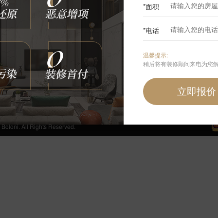
*面积
0
*电话
咨询我们
温馨提示:
400-6868-692
稍后将有装修顾问来电为您
周一至周日 24小时免费服务热线
手机端首页
 All Rights Reserved.