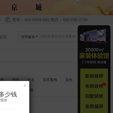
×
售前：400-6868-692 售后：400-666-3706
尼
洛尼
优秀案例
极简
混搭
中古
实景案例
其他
×
衣帽间
其他
多少钱
修预算
共
套
0
0