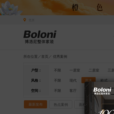
北京
所在位置／
首页
／
优秀案例
户型：
不限
一居室
二居室
三
风格：
不限
现代
原木
欧式
空间：
不限
客厅
餐厅
卧室
最新发布
热点案例
面积排序