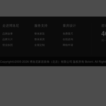
走进博洛尼
服务支持
量房设计
咨
4
品牌故事
整体家装
免费量尺
品牌大片
整体厨房
在线咨询
周
营业执照
全屋定制
网络申请
Copyright©2005-2026 博洛尼家居装饰（北京）有限公司 版权所有 Boloni. All Rights 