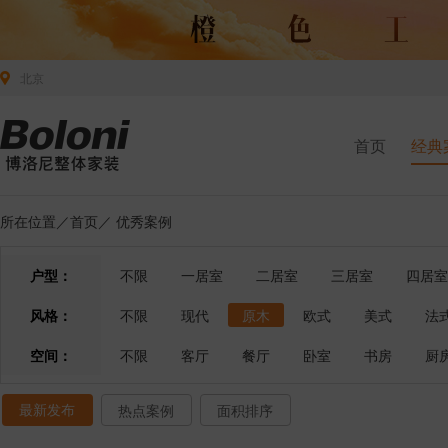
北京
首页
经典
所在位置／
首页
／
优秀案例
户型：
不限
一居室
二居室
三居室
四居室
风格：
不限
现代
原木
欧式
美式
法
空间：
不限
客厅
餐厅
卧室
书房
厨
最新发布
热点案例
面积排序