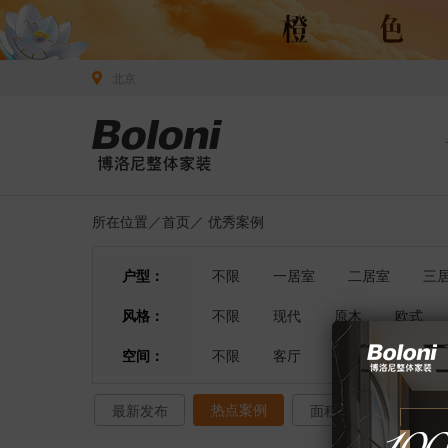
北京
所在位置／
首页
／
优秀案例
户型：
不限
一居室
二居室
三
风格：
不限
现代
原木
欧式
空间：
不限
客厅
餐厅
卧室
热点案例
最新发布
面积排序