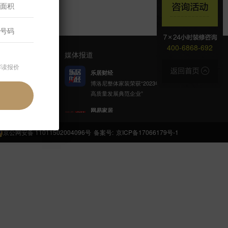
400-6868-692
媒体报道
解读报价
乐居财经
博洛尼整体家装荣获“2023年家居
高质量发展典范企业”
官方公众号
网易家居
博洛尼携手网易公益发起「健康
呼吸计划」
京公网安备 11011502004096号
备案号:
京ICP备17066179号-1
新浪家居
博洛尼整体家装顾克荣获「2022
(第八届)中国家居杰出人物」称
号