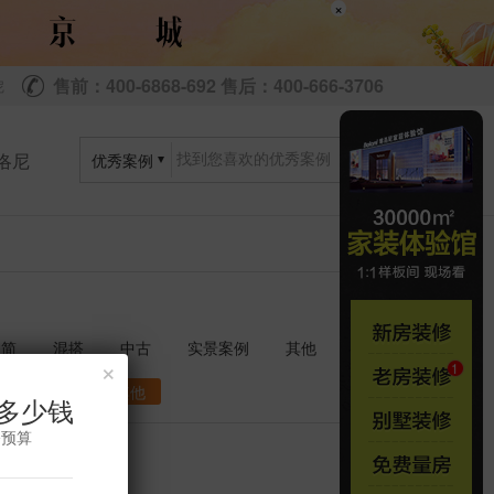
×
售前：400-6868-692 售后：400-666-3706
尼
洛尼
优秀案例
极简
混搭
中古
实景案例
其他
×
衣帽间
其他
多少钱
修预算
共
套
0
0