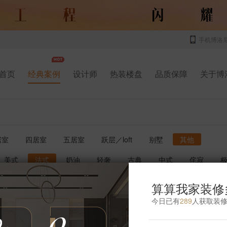
手机博洛
首页
经典案例
设计师
热装楼盘
品质保障
关于博
居室
四居室
五居室
跃层／loft
别墅
其他
美式
法式
奶油
轻奢
古典
中式
侘寂
书房
厨房
玄关
庭院
儿童房
卫生间
影音室
算算我家装修
今日已有
289
人获取装