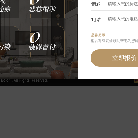
*面积
0
*电话
咨询我们
温馨提示:
400-6868-692
稍后将有装修顾问来电为您
周一至周日 24小时免费服务热线
手机端首页
 All Rights Reserved.