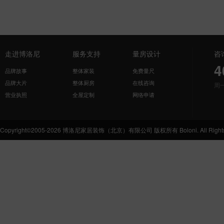
走进博洛尼
服务支持
量房设计
咨
4
品牌故事
整体家装
免费量尺
品牌大片
整体厨房
在线咨询
周
营业执照
全屋定制
网络申请
Copyright©2005-2026 博洛尼家居装饰（北京）有限公司 版权所有 Boloni. All Rights 