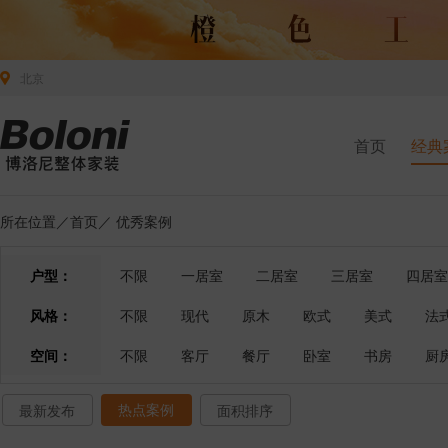
北京
首页
经典
所在位置／
首页
／
优秀案例
户型：
不限
一居室
二居室
三居室
四居室
风格：
不限
现代
原木
欧式
美式
法
空间：
不限
客厅
餐厅
卧室
书房
厨
热点案例
最新发布
面积排序