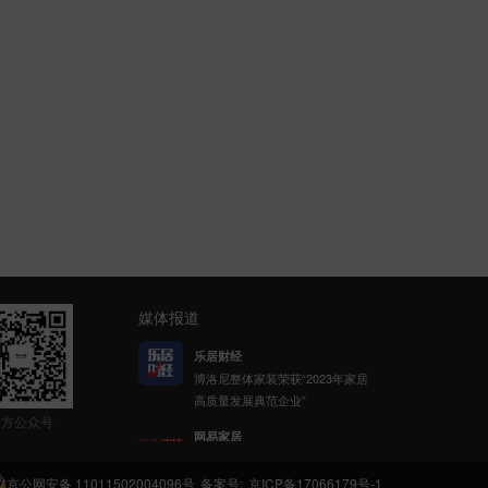
媒体报道
乐居财经
网易家居
博洛尼整体家装荣获“2023年家居
博洛尼携手网易公益发起「健康
高质量发展典范企业”
呼吸计划」
官方公众号
新浪家居
博洛尼整体家装顾克荣获「2022
京公网安备 11011502004096号
备案号:
京ICP备17066179号-1
(第八届)中国家居杰出人物」称