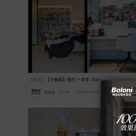
【案例】
【天畅园】现代 一居室 104㎡
博洛尼
6
张
1534625
浏览
这样装修多少钱?