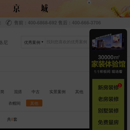
×
售前：400-6868-692 售后：400-666-3706
尼
洛尼
优秀案例
极简
混搭
中古
实景案例
其他
衣帽间
其他
共
套
8
1