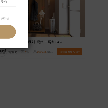
解读报价
案例】
【强佑清河新城】现代 一居室 64㎡
博洛尼
4
张
2996030
浏览
这样装修多少钱?