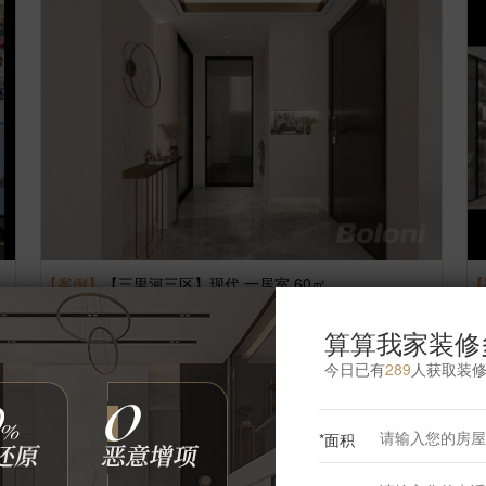
【案例】
【三里河三区】现代 一居室 60㎡
【
王黎明
6
张
2316662
浏览
这样装修多少钱?
算算我家装修
今日已有
289
人获取装
*面积