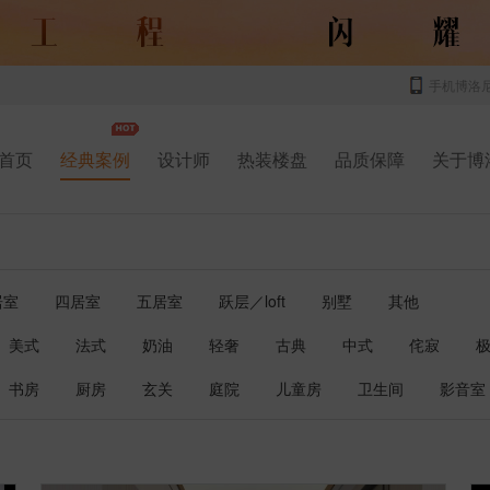
手机博洛
首页
经典案例
设计师
热装楼盘
品质保障
关于博
居室
四居室
五居室
跃层／loft
别墅
其他
美式
法式
奶油
轻奢
古典
中式
侘寂
书房
厨房
玄关
庭院
儿童房
卫生间
影音室