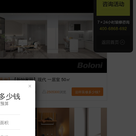
400-6868-692
案例】
【新怡家园】现代 一居室 50㎡
×
博洛尼
7
张
2505300
浏览
这样装修多少钱?
多少钱
修预算