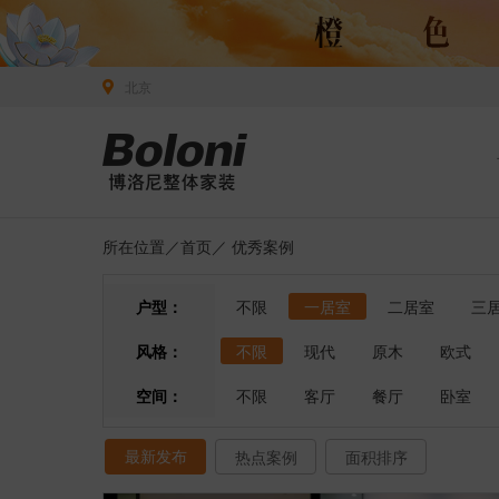
北京
所在位置／
首页
／
优秀案例
户型：
不限
一居室
二居室
三
风格：
不限
现代
原木
欧式
空间：
不限
客厅
餐厅
卧室
最新发布
热点案例
面积排序