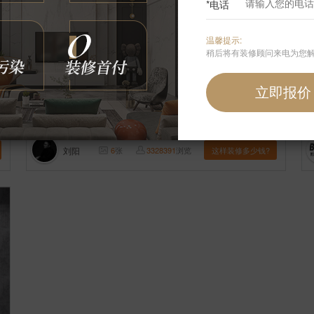
*电话
温馨提示:
稍后将有装修顾问来电为您
【案例】
【安苑东里】现代 一居室 50㎡
【
刘阳
6
张
3328391
浏览
这样装修多少钱?