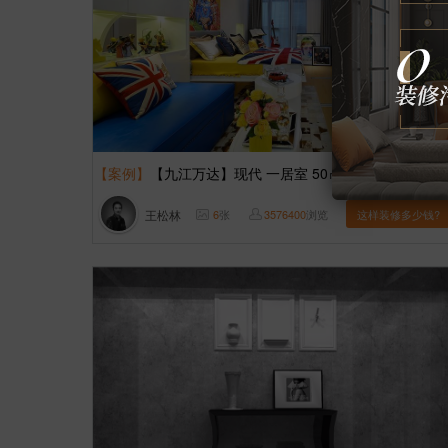
【案例】
【九江万达】现代 一居室 50㎡
王松林
6
张
3576400
浏览
这样装修多少钱?