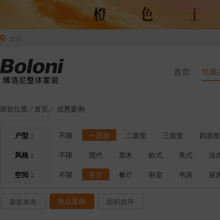
北京
首页
经典
所在位置／
首页
／
优秀案例
户型：
不限
一居室
二居室
三居室
四居室
风格：
不限
现代
原木
欧式
美式
法
空间：
不限
客厅
餐厅
卧室
书房
厨
热点案例
最新发布
面积排序