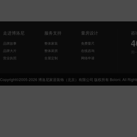
走进博洛尼
服务支持
量房设计
咨
4
品牌故事
整体家装
免费量尺
品牌大片
整体厨房
在线咨询
周
营业执照
全屋定制
网络申请
Copyright©2005-2026 博洛尼家居装饰（北京）有限公司 版权所有 Boloni. All Rights 