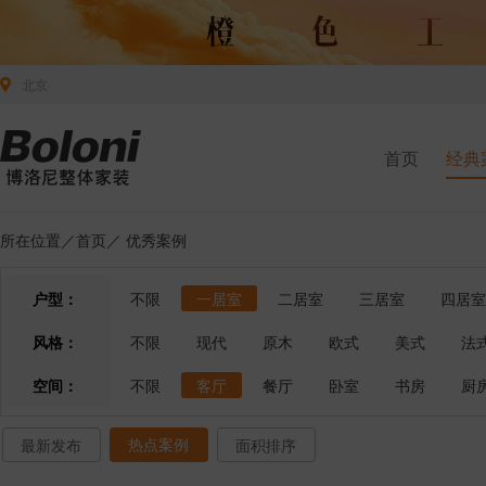
北京
首页
经典
所在位置／
首页
／
优秀案例
户型：
不限
一居室
二居室
三居室
四居室
风格：
不限
现代
原木
欧式
美式
法
空间：
不限
客厅
餐厅
卧室
书房
厨
热点案例
最新发布
面积排序