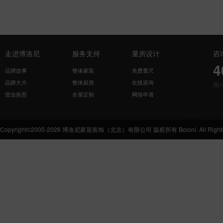
走进博洛尼
服务支持
量房设计
咨
4
品牌故事
整体家装
免费量尺
品牌大片
整体厨房
在线咨询
周
营业执照
全屋定制
网络申请
Copyright©2005-2026 博洛尼家居装饰（北京）有限公司 版权所有 Boloni. All Rights 