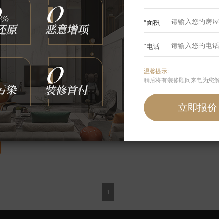
*面积
*电话
温馨提示:
稍后将有装修顾问来电为您
1