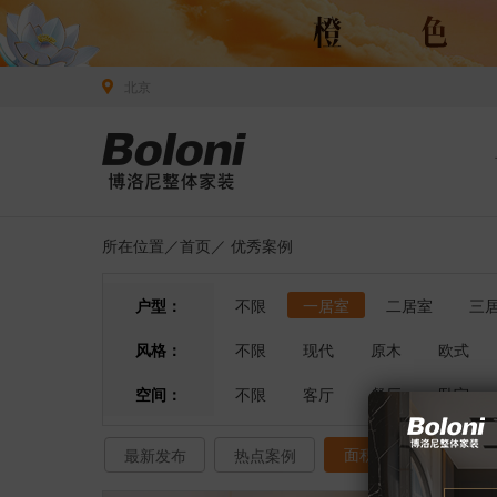
北京
所在位置／
首页
／
优秀案例
户型：
不限
一居室
二居室
三
风格：
不限
现代
原木
欧式
空间：
不限
客厅
餐厅
卧室
面积排序
最新发布
热点案例