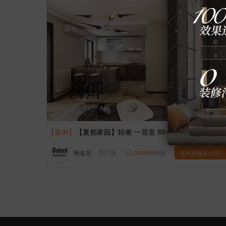
【案例】
【夏都家园】轻奢 一居室 89㎡
博洛尼
7
张
2943043
浏览
这样装修多少钱?