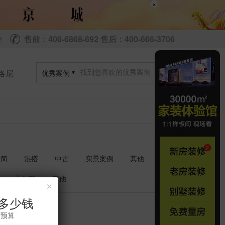
×
售前：400-6868-692 售后：400-666-3706
尼
洛尼
优秀案例
极简
混搭
中古
实景案例
其他
衣帽间
其他
×
多少钱
共
套
1
1
修预算