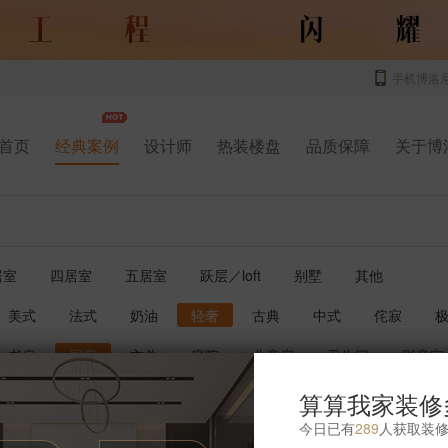
手机博洛
首页
经典案例
设计师
热装楼盘
品质保障
关于博
居室
四居室
五居室
跃层／loft
别墅
其他
美式
法式
奶油
轻奢
古典
中式
侘寂
书房
厨房
玄关
庭院
儿童房
卫生间
影音室
算算我家装修
今日已有
289
人获取装