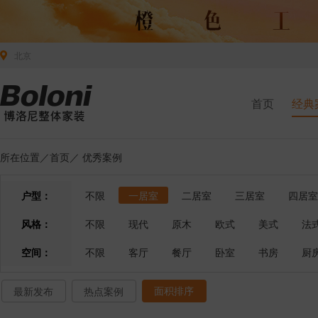
北京
首页
经典
所在位置／
首页
／
优秀案例
户型：
不限
一居室
二居室
三居室
四居室
风格：
不限
现代
原木
欧式
美式
法
空间：
不限
客厅
餐厅
卧室
书房
厨
面积排序
最新发布
热点案例