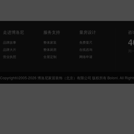
走进博洛尼
服务支持
量房设计
咨
4
品牌故事
整体家装
免费量尺
品牌大片
整体厨房
在线咨询
周
营业执照
全屋定制
网络申请
Copyright©2005-2026 博洛尼家居装饰（北京）有限公司 版权所有 Boloni. All Rights 