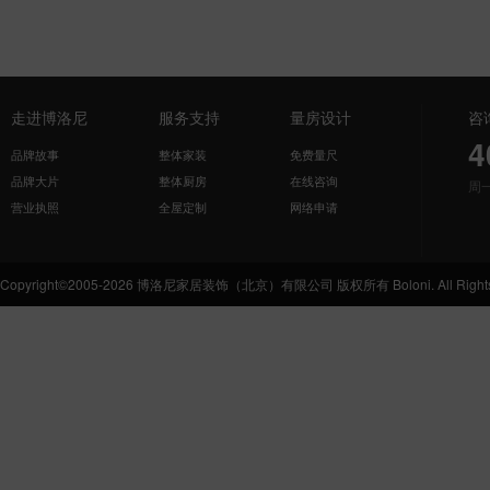
走进博洛尼
服务支持
量房设计
咨
4
品牌故事
整体家装
免费量尺
品牌大片
整体厨房
在线咨询
周
营业执照
全屋定制
网络申请
Copyright©2005-2026 博洛尼家居装饰（北京）有限公司 版权所有 Boloni. All Rights 