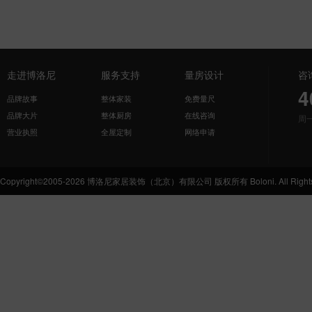
走进博洛尼
服务支持
量房设计
咨
4
品牌故事
整体家装
免费量尺
品牌大片
整体厨房
在线咨询
周
营业执照
全屋定制
网络申请
Copyright©2005-2026 博洛尼家居装饰（北京）有限公司 版权所有 Boloni. All Rights 