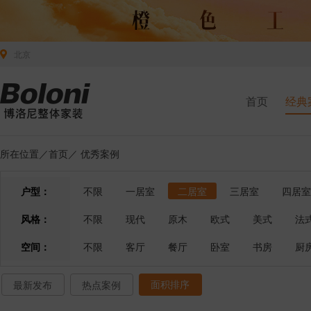
北京
首页
经典
所在位置／
首页
／
优秀案例
户型：
不限
一居室
二居室
三居室
四居室
风格：
不限
现代
原木
欧式
美式
法
空间：
不限
客厅
餐厅
卧室
书房
厨
面积排序
最新发布
热点案例