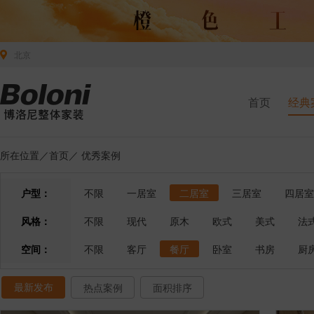
北京
首页
经典
所在位置／
首页
／
优秀案例
户型：
不限
一居室
二居室
三居室
四居室
风格：
不限
现代
原木
欧式
美式
法
空间：
不限
客厅
餐厅
卧室
书房
厨
最新发布
热点案例
面积排序