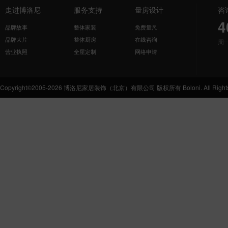
走进博洛尼
服务支持
量房设计
咨
4
品牌故事
整体家装
免费量尺
品牌大片
整体厨房
在线咨询
周
营业执照
全屋定制
网络申请
Copyright©2005-2026 博洛尼家居装饰（北京）有限公司 版权所有 Boloni. All Rights 