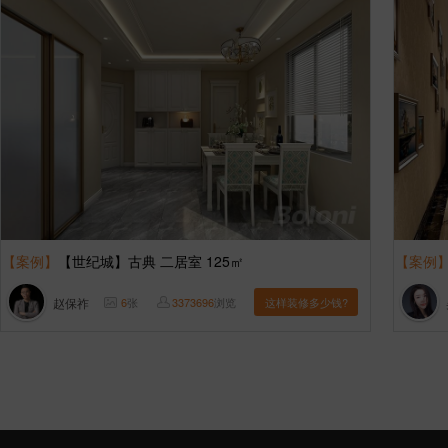
【案例】
【世纪城】古典 二居室 125㎡
【案例
赵保祚
6
张
3373696
浏览
这样装修多少钱?