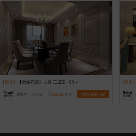
【案例】
【天竺花园】古典 三居室 180㎡
【案例
博洛尼
6
张
2488321
浏览
这样装修多少钱?