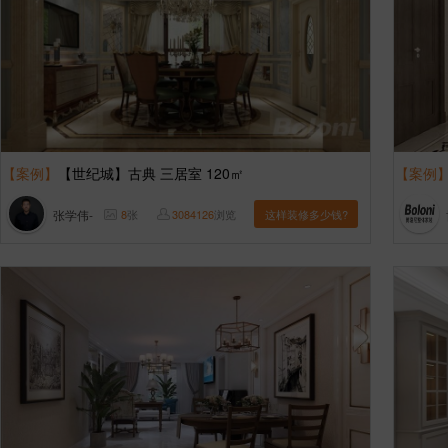
【案例】
【世纪城】古典 三居室 120㎡
【案例
张学伟-
8
张
3084126
浏览
这样装修多少钱?