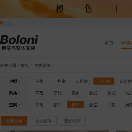
北京
首页
经典
所在位置／
首页
／
优秀案例
户型：
不限
一居室
二居室
三居室
四居室
风格：
不限
现代
原木
欧式
美式
法
空间：
不限
客厅
餐厅
卧室
书房
厨
最新发布
热点案例
面积排序