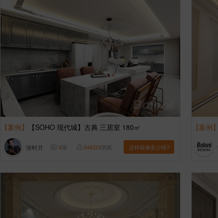
【案例】
【SOHO 现代城】古典 三居室 180㎡
【案例
张时月
6
张
548229
浏览
这样装修多少钱?