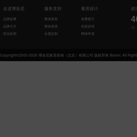
走进博洛尼
服务支持
量房设计
咨
4
品牌故事
整体家装
免费量尺
品牌大片
整体厨房
在线咨询
周
营业执照
全屋定制
网络申请
Copyright©2005-2026 博洛尼家居装饰（北京）有限公司 版权所有 Boloni. All Rights 