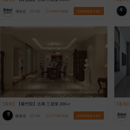
博洛尼
6
张
3484378
浏览
这样装修多少钱?
【案例】
【紫竹院】古典 三居室 200㎡
【案例
魏勇强
6
张
3771867
浏览
这样装修多少钱?