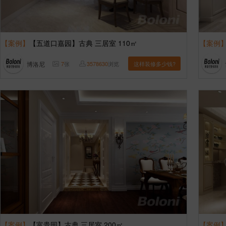
【案例】
【五道口嘉园】古典 三居室 110㎡
【案例
博洛尼
7
张
3578630
浏览
这样装修多少钱?
【案例】
【富贵园】古典 三居室 200㎡
【案例