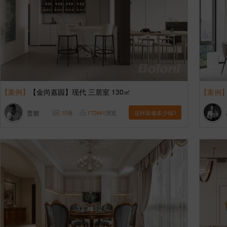
【案例】
【金尚嘉园】现代 三居室 130㎡
【案例
贾朋
10
张
172841
浏览
这样装修多少钱?