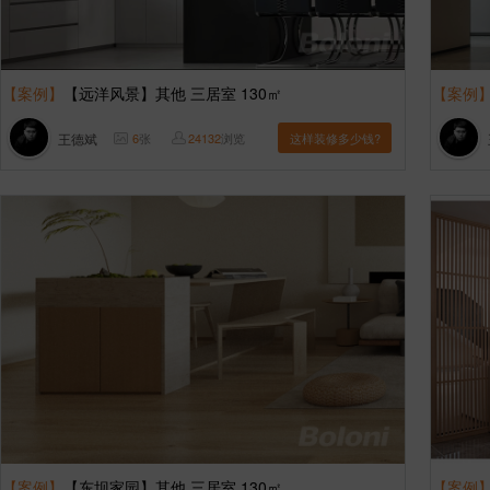
【案例】
【远洋风景】其他 三居室 130㎡
【案例
王德斌
6
张
24132
浏览
这样装修多少钱?
【案例】
【东坝家园】其他 三居室 130㎡
【案例