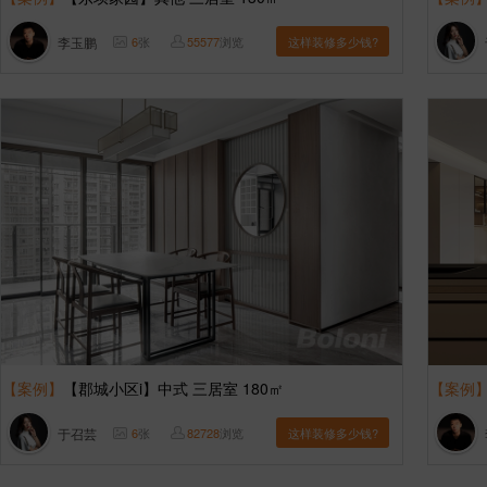
李玉鹏
6
张
55577
浏览
这样装修多少钱?
【案例】
【郡城小区i】中式 三居室 180㎡
【案例
于召芸
6
张
82728
浏览
这样装修多少钱?