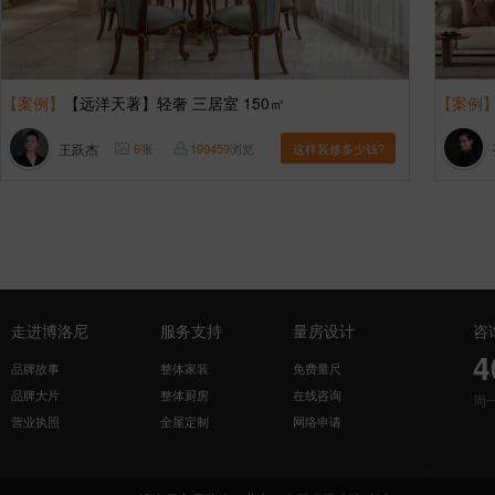
【案例】
【远洋天著】轻奢 三居室 150㎡
【案例
王跃杰
6
张
199459
浏览
这样装修多少钱?
走进博洛尼
服务支持
量房设计
咨
4
品牌故事
整体家装
免费量尺
品牌大片
整体厨房
在线咨询
周
营业执照
全屋定制
网络申请