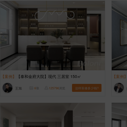
【案例】
【泰和金府大院】现代 三居室 150㎡
【案例
王旭
6
张
125796
浏览
这样装修多少钱?