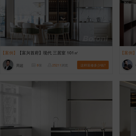
【案例】
【富兴首府】现代 三居室 101㎡
【案例
周超
8
张
25211
浏览
这样装修多少钱?