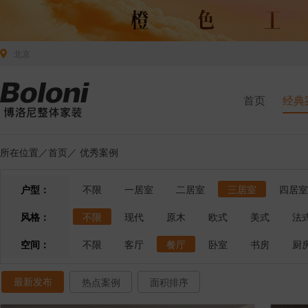
北京
首页
经典
所在位置／
首页
／
优秀案例
户型：
不限
一居室
二居室
三居室
四居室
风格：
不限
现代
原木
欧式
美式
法
空间：
不限
客厅
餐厅
卧室
书房
厨
最新发布
热点案例
面积排序