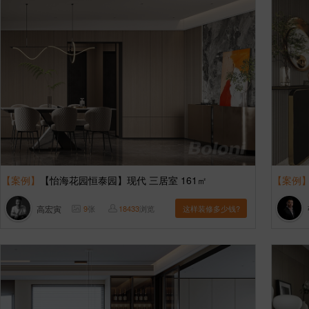
【案例】
【怡海花园恒泰园】现代 三居室 161㎡
【案例
高宏寅
9
张
18433
浏览
这样装修多少钱?