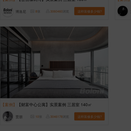
博洛尼
8
张
3060460
浏览
这样装修多少钱?
【案例】
【财富中心公寓】实景案例 三居室 140㎡
贾朋
10
张
3046178
浏览
这样装修多少钱?