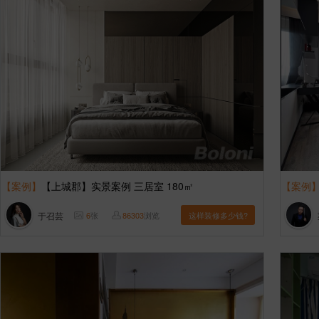
【案例】
【上城郡】实景案例 三居室 180㎡
【案例
于召芸
6
张
86303
浏览
这样装修多少钱?