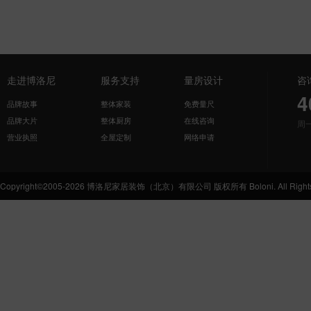
走进博洛尼
服务支持
量房设计
咨
4
品牌故事
整体家装
免费量尺
品牌大片
整体厨房
在线咨询
周
营业执照
全屋定制
网络申请
Copyright©2005-2026 博洛尼家居装饰（北京）有限公司 版权所有 Boloni. All Rights 