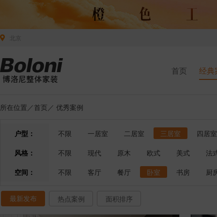
北京
首页
经典
所在位置／
首页
／
优秀案例
户型：
不限
一居室
二居室
三居室
四居室
风格：
不限
现代
原木
欧式
美式
法
空间：
不限
客厅
餐厅
卧室
书房
厨
最新发布
热点案例
面积排序