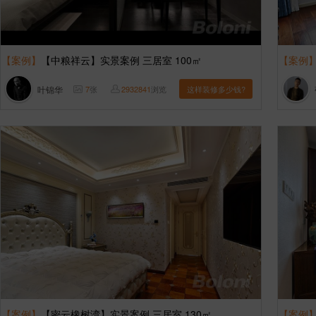
【案例】
【中粮祥云】实景案例 三居室 100㎡
【案例
叶锦华
7
张
2932841
浏览
这样装修多少钱?
【案例】
【密云橡树湾】实景案例 三居室 130㎡
【案例