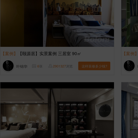
【案例】
【颐源居】实景案例 三居室 90㎡
【案例
叶锦华
6
张
2901327
浏览
这样装修多少钱?