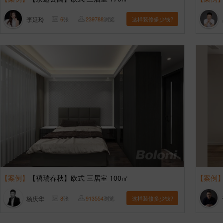
李延玲
6
张
239788
浏览
这样装修多少钱?
【案例】
【禧瑞春秋】欧式 三居室 100㎡
【案例
杨庆华
8
张
913554
浏览
这样装修多少钱?