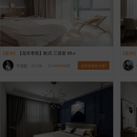
【案例】
【花市枣苑】欧式 三居室 95㎡
【案例
于召芸
6
张
444635
浏览
这样装修多少钱?