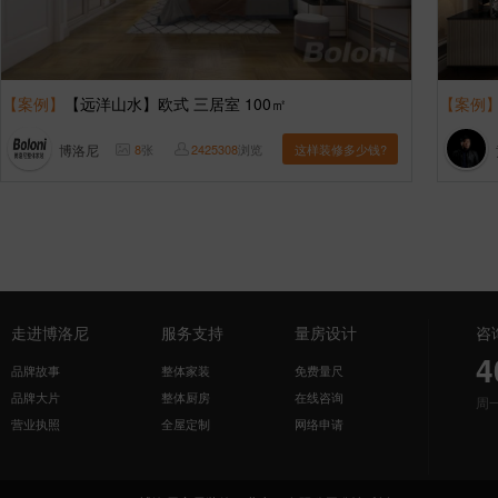
【案例】
【远洋山水】欧式 三居室 100㎡
【案例
博洛尼
8
张
2425308
浏览
这样装修多少钱?
走进博洛尼
服务支持
量房设计
咨
4
品牌故事
整体家装
免费量尺
品牌大片
整体厨房
在线咨询
周
营业执照
全屋定制
网络申请