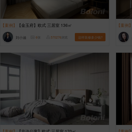
【案例】
【金玉府】欧式 三居室 136㎡
【案例
刘小涵
6
张
570276
浏览
这样装修多少钱?
【案例】
【京达公寓】欧式 三居室 170㎡
【案例