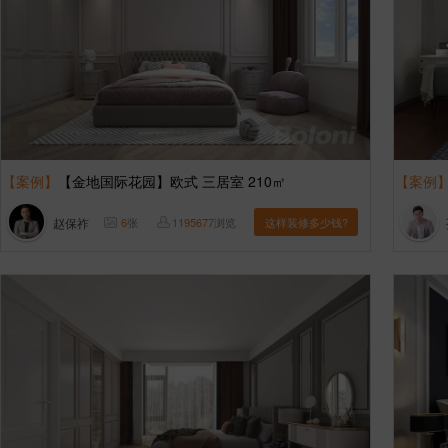
【案例】
【金地国际花园】欧式 三居室 210㎡
【案例
赵保祚
6
张
1195677
浏览
这样装修多少钱?