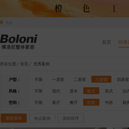
北京
首页
经典
所在位置／
首页
／
优秀案例
户型：
不限
一居室
二居室
三居室
四居室
风格：
不限
现代
原木
欧式
美式
法
空间：
不限
客厅
餐厅
卧室
书房
厨
最新发布
热点案例
面积排序