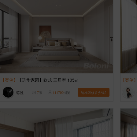
【案例】
【巩华家园】欧式 三居室 105㎡
【案例
蒋胜
7
张
111790
浏览
这样装修多少钱?