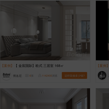
【案例】
【 金宸国际】欧式 三居室 168㎡
【案例
博洛尼
6
张
1142400
浏览
这样装修多少钱?