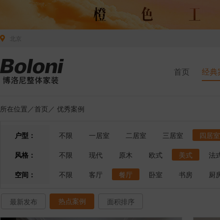
北京
首页
经典
所在位置／
首页
／
优秀案例
户型：
不限
一居室
二居室
三居室
四居室
风格：
不限
现代
原木
欧式
美式
法
空间：
不限
客厅
餐厅
卧室
书房
厨
热点案例
最新发布
面积排序