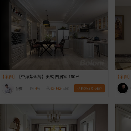
【案例】
【中海紫金苑】美式 四居室 160㎡
【案例
付湛
6
张
4348624
浏览
这样装修多少钱?