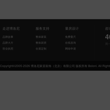
走进博洛尼
服务支持
量房设计
咨
4
品牌故事
整体家装
免费量尺
品牌大片
整体厨房
在线咨询
周
营业执照
全屋定制
网络申请
Copyright©2005-2026 博洛尼家居装饰（北京）有限公司 版权所有 Boloni. All Rights 