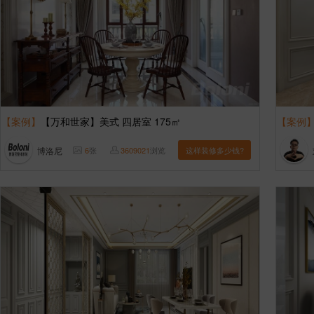
【案例】
【万和世家】美式 四居室 175㎡
【案例
博洛尼
6
张
3609021
浏览
这样装修多少钱?