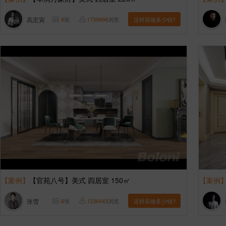
高宏寅
8
张
1739698
浏览
这样装修多少钱?
【案例】
【官苑八号】美式 四居室 150㎡
【案例
张雪
6
张
1236443
浏览
这样装修多少钱?