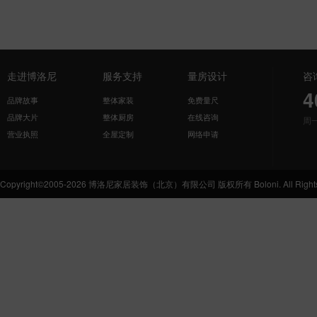
走进博洛尼
服务支持
量房设计
咨
4
品牌故事
整体家装
免费量尺
品牌大片
整体厨房
在线咨询
周
营业执照
全屋定制
网络申请
Copyright©2005-2026 博洛尼家居装饰（北京）有限公司 版权所有 Boloni. All Rights 