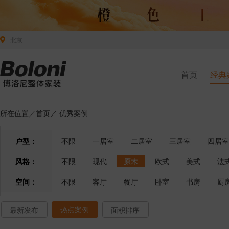
北京
首页
经典
所在位置／
首页
／
优秀案例
户型：
不限
一居室
二居室
三居室
四居室
风格：
不限
现代
原木
欧式
美式
法
空间：
不限
客厅
餐厅
卧室
书房
厨
热点案例
最新发布
面积排序