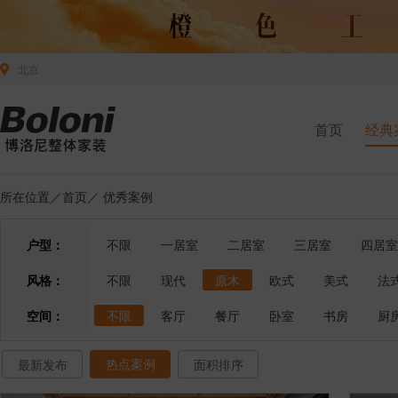
北京
首页
经典
所在位置／
首页
／
优秀案例
户型：
不限
一居室
二居室
三居室
四居室
风格：
不限
现代
原木
欧式
美式
法
空间：
不限
客厅
餐厅
卧室
书房
厨
热点案例
最新发布
面积排序