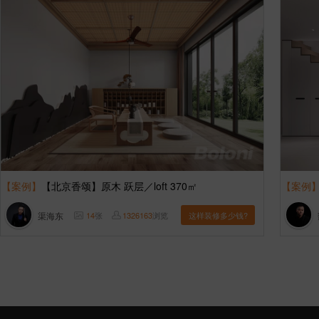
【案例】
【北京香颂】原木 跃层／loft 370㎡
【案例
渠海东
14
张
1326163
浏览
这样装修多少钱?