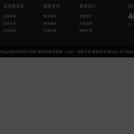
走进博洛尼
服务支持
量房设计
咨
4
品牌故事
整体家装
免费量尺
品牌大片
整体厨房
在线咨询
周
营业执照
全屋定制
网络申请
Copyright©2005-2026 博洛尼家居装饰（北京）有限公司 版权所有 Boloni. All Rights 