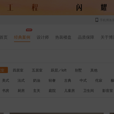
手机博洛
首页
经典案例
设计师
热装楼盘
品质保障
关于博
居室
四居室
五居室
跃层／loft
别墅
其他
美式
法式
奶油
轻奢
古典
中式
侘寂
书房
厨房
玄关
庭院
儿童房
卫生间
影音室