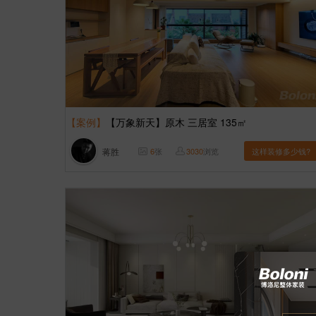
【案例】
【万象新天】原木 三居室 135㎡
蒋胜
6
张
3030
浏览
这样装修多少钱?