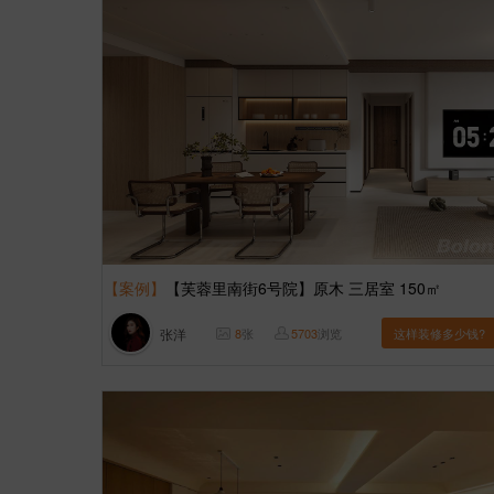
【案例】
【芙蓉里南街6号院】原木 三居室 150㎡
张洋
8
张
5703
浏览
这样装修多少钱?