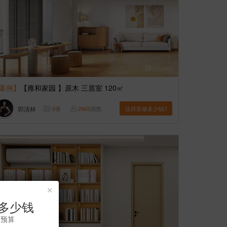
案例】
【雍和家园 】原木 三居室 120㎡
郭清林
6
张
2663
浏览
这样装修多少钱?
×
多少钱
修预算