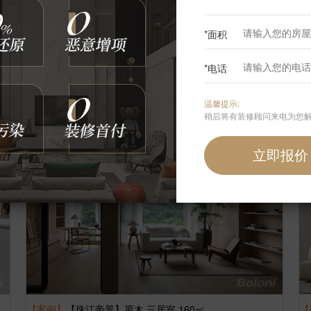
*面积
【案例】
【万科青青家园】原木 三居室 116㎡
【
*电话
李玉鹏
8
张
2253
浏览
这样装修多少钱?
温馨提示:
稍后将有装修顾问来电为您
【案例】
【珠江帝景】原木 三居室 160㎡
【