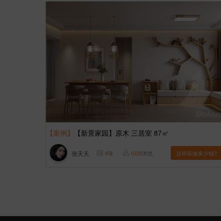
【案例】
【新景家园】原木 三居室 87㎡
张天天
8
张
1026
浏览
这样装修多少钱?