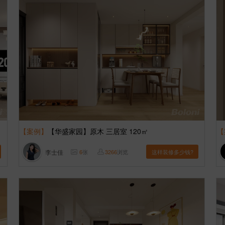
【案例】
【华盛家园】原木 三居室 120㎡
【
李士佳
6
张
3266
浏览
这样装修多少钱?