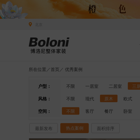
北京
所在位置／
首页
／
优秀案例
户型：
不限
一居室
二居室
三
风格：
不限
现代
原木
欧式
空间：
不限
客厅
餐厅
卧室
热点案例
最新发布
面积排序