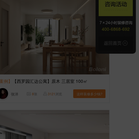
400-6868-692
案例】
【西罗园汇达公寓】原木 三居室 100㎡
张洋
8
张
3121
浏览
这样装修多少钱?