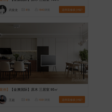
武俊龙
8
张
1843
浏览
这样装修多少钱?
案例】
【金澳国际】原木 三居室 95㎡
王超
6
张
1031
浏览
这样装修多少钱?