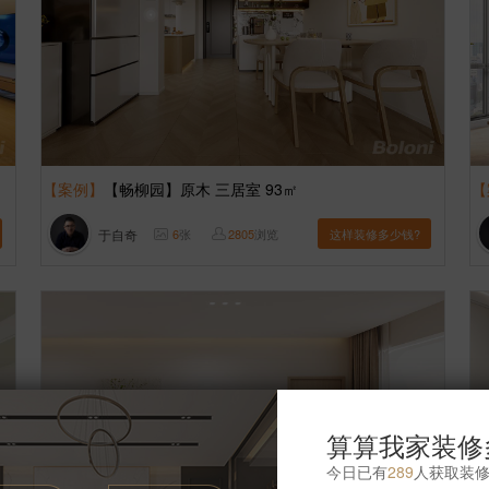
【案例】
【畅柳园】原木 三居室 93㎡
【
于自奇
6
张
2805
浏览
这样装修多少钱?
算算我家装修
今日已有
289
人获取装