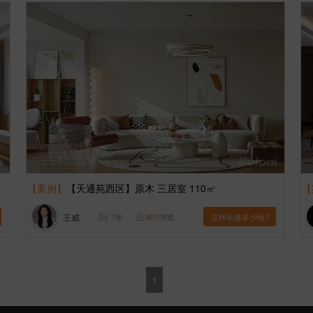
【案例】
【天通苑西区】原木 三居室 110㎡
【
王威
7
张
807
浏览
这样装修多少钱?
1