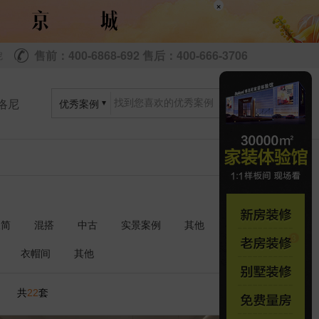
×
售前：400-6868-692 售后：400-666-3706
尼
洛尼
优秀案例
极简
混搭
中古
实景案例
其他
衣帽间
其他
共
套
22
1