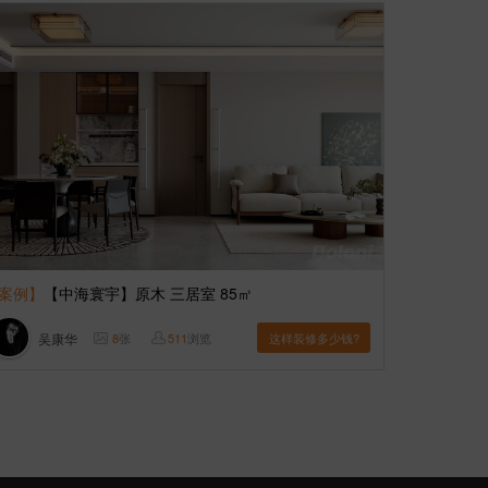
案例】
【中海寰宇】原木 三居室 85㎡
吴康华
8
张
511
浏览
这样装修多少钱?