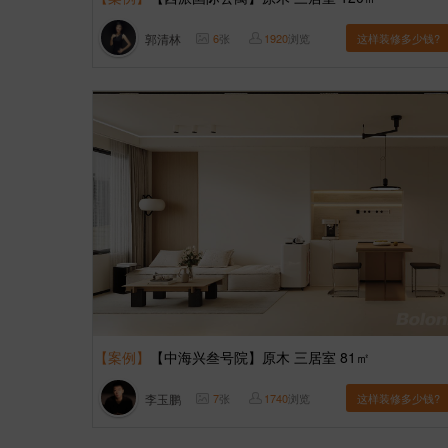
郭清林
6
张
1920
浏览
这样装修多少钱?
【案例】
【中海兴叁号院】原木 三居室 81㎡
李玉鹏
7
张
1740
浏览
这样装修多少钱?