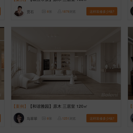
贾石
6
张
1879
浏览
这样装修多少钱?
【案例】
【和谐雅园】原木 三居室 120㎡
【
马翠翠
6
张
1251
浏览
这样装修多少钱?