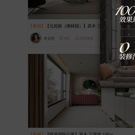
【案例】
【北苑路（拂林园）】原木 三居室 117㎡
李安然
6
张
2525
浏览
这样装修多少钱?
【案例】
【西派国际公寓】原木 三居室 120㎡