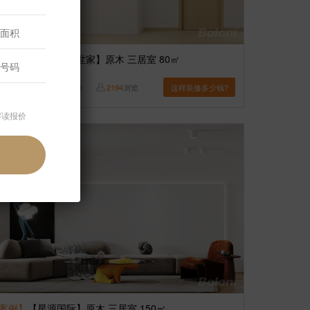
案例】
【华城滨河世家】原木 三居室 80㎡
王超
6
张
2194
浏览
这样装修多少钱?
解读报价
案例】
【星源国际】原木 三居室 150㎡